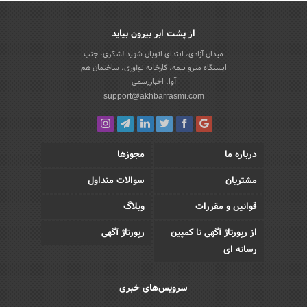
از پشت ابر بیرون بیاید
میدان آزادی، ابتدای اتوبان شهید لشکری، جنب
ایستگاه مترو بیمه، کارخانه نوآوری، ساختمان هم
آوا، اخباررسمی
support@akhbarrasmi.com
درباره ما
مجوزها
مشتریان
سوالات متداول
قوانین و مقررات
وبلاگ
از رپورتاژ آگهی تا کمپین
رپورتاژ آگهی
رسانه ای
سرویس‌های خبری