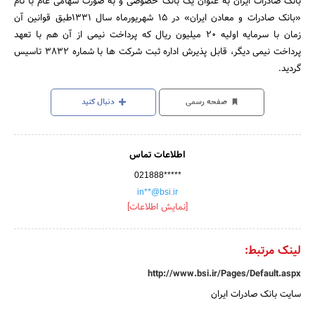
بانک صادرات ایران به عنوان یک بانک خصوصی و به صورت سهامی عام با نام
«بانک صادرات و معادن ایران» در 15 شهریورماه سال 1331طبق قوانین آن
زمان با سرمایه اولیه 20 میلیون ریال که پرداخت نیمی از آن هم با تعهد
پرداخت نیمی دیگر، قابل پذیرش اداره ثبت شرکت ها با شماره 3832 تاسیس
گردید.
صفحه رسمی
دنبال کنید
اطلاعات تماس
021888*****
in**@bsi.ir
[نمایش اطلاعات]
لینک مرتبط:
http://www.bsi.ir/Pages/Default.aspx
سایت بانک صادرات ایران