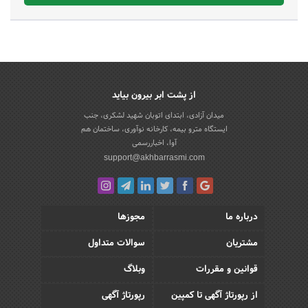
از پشت ابر بیرون بیاید
میدان آزادی، ابتدای اتوبان شهید لشکری، جنب
ایستگاه مترو بیمه، کارخانه نوآوری، ساختمان هم
آوا، اخباررسمی
support@akhbarrasmi.com
درباره ما
مجوزها
مشتریان
سوالات متداول
قوانین و مقررات
وبلاگ
از رپورتاژ آگهی تا کمپین
رپورتاژ آگهی