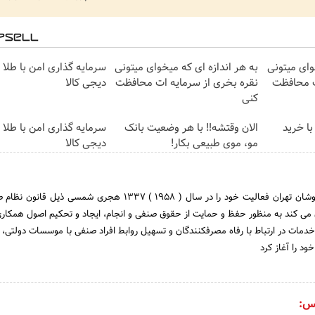
وای میتونی
به هر اندازه ای که میخوای میتونی
سرمایه گذاری امن با طلا و
ت محافظت
نقره بخری از سرمایه ات محافظت
دیجی کالا
کنی
با خرید
الان وقتشه‼️ با هر وضعیت بانک
سرمایه گذاری امن با طلا و
مو، موی طبیعی بکار!
دیجی کالا
اتحادیه ناشران و کتاب فروشان تهران فعالیت خود را در سال ( 1958 ) 1337 هجری شمسی
 می کند به منظور حفظ و حمایت از حقوق صنفی و انجام، ایجاد و تحکیم اصول همکاری 
دمات در ارتباط با رفاه مصرف­کنندگان و تسهیل روابط افراد صنفی با موسسات دولتی
ود را آغاز کرد
س: