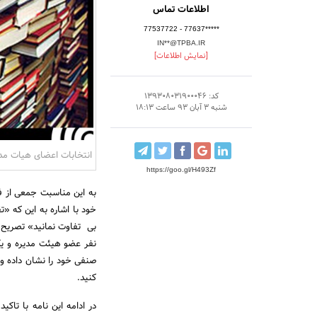
اطلاعات تماس
77537722 - 77637*****
IN**@TPBA.IR
[نمایش اطلاعات]
کد: 139308031900046
شنبه 3 آبان 93 ساعت 18:13
انتخابات اعضای هیات مدی
https://goo.gl/H493Zf
به این مناسبت جمعی از فع
خود با اشاره به این که 
بی تفاوت نمانید» تصریح 
نفر عضو هیئت مدیره و ی
صنفی خود را نشان داده و 
کنید.
در ادامه این نامه با تاک