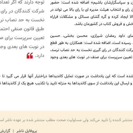
توجه دارند که اگر تعداد
ن و سپاسگزارشان باشیم» اضافه شده است:‌ حضور
ای و انتخاب هیئت مدیره ای با رای بالا می تواند در
شرکت کنندگان در رای 
الا ایجاد کرده و گره گشای مسائل و مشکلات فراراه
نخست به حد نصاب نر
ش و فروش کتاب در کشورمان باشد.
طبق قانون صنفی احتما
ضای داود رمضان شیرازی، محسن بخشی، حسین
تعیین سرپرست برای ص
رسیده است، اضافه شده است:‌ همکاران به طور قطع
در نوبت های بعدی وجو
 شرکت کنندگان در رای گیری نخست به حد نصاب نرسد،
دارد.
تعیین سرپرست برای صنف در نوبت های بعدی وجود
شده است که این یادداشت در صورت تمایل کاندیداها دراختیار آنها قرار می گیرد تا ب
 ارسال این یادداشت از سوی کاندیداها به منزله تایید یا تکذیب هیچ یک از کاندیداها 
منتشر کننده را تایید می‌کند ولی مسئولیت صحت مطلب منتشر شده بر عهده ناشر اس
پروفایل ناشر
گزارش 