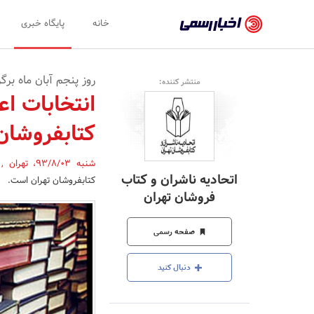
اخبار
خانه
پایگاه خبری
رسمی
-
روز پنجم آبان ماه برگ
منتشر کننده:
اخبار
انتخابات اع
تایید
کتابفروشان
شده
شرکت‌ها،
شنبه 93/8/03
،
تهران
,
اتحادیه ناشران و کتاب
کتابفروشان تهران است.
سازمان‌ها
فروشان تهران
و
صفحه رسمی
روابط
عمومی‌ها
دنبال کنید