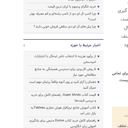
خرید تلگرام پرمیوم با ارزان ترین قیمت
گیری
چرا لامپ ال ای دی از لامپ رشته‌ای و کم مصرف بهتر
سد،
است؟
ل
چرا پنل های ال ای دی سقفی فروش خوبی دارند؟
نف
د
اخبار مرتبط با حوزه
از برآورد هزینه تا انتخاب ناشر ایده‌آل با انتشارات
امیدسخن
۵ روش کاربردی برای دسترسی همیشگی به منابع
رای تمامی
مطالعاتی مورد نیاز
نیست.
ذهنتان را آرام کنید و روی آنچه واقعاً برایتان مهم است
تمرکز کنید
قیمت کتاب Super Minds: راهنمای کامل برای خرید
و بررسی قیمت‌ها
کتاب آموزش جامع نرم‌افزار هوش تجاری Tableauبه
بازار نشر آمد
ت.
راهنمای کامل خرید کتاب Evolve منبعی برای یادگیری
تخلف
اصولی زبان انگلیسی