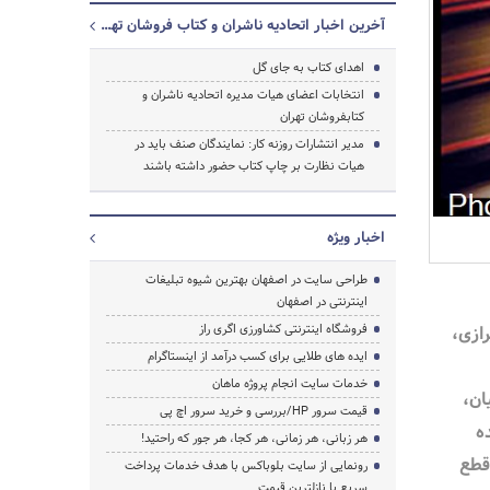
آخرین اخبار اتحادیه ناشران و کتاب فروشان تهران
اهدای کتاب به جای گل
انتخابات اعضای هیات مدیره اتحادیه ناشران و
کتابفروشان تهران
مدیر انتشارات روزنه کار: نمایندگان صنف باید در
جستجو
هیات نظارت بر چاپ کتاب حضور داشته باشند
اخبار ویژه
طراحی سایت در اصفهان بهترین شیوه تبلیغات
اینترنتی در اصفهان
ازی،
فروشگاه اینترنتی کشاورزی اگری راز
ایده های طلایی برای کسب درآمد از اینستاگرام
خدمات سایت انجام پروژه ماهان
ان،
قیمت سرور HP/بررسی و خرید سرور اچ پی
ه
هر زبانی، هر زمانی، هر کجا، هر جور که راحتید!
قطع
رونمایی از سایت بلوباکس با هدف خدمات پرداخت
سریع با نازلترین قیمت