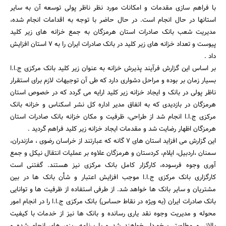
با فراهم سازی مقدمات و امکانات مورد نظر ناظر پولی توسعه آن به سایر
استانها در حال انجام است. در حال حاضر با توجه به اقدامات انجام شده،
مدیریت شعب بانک صادرات استان هرمزگان به جمع خزانه های زیر کلید
پیوست و تعداد خزانه های زیر کلید در بانک صادرات ایران را به 7 استان افزایش
داد .
بر اساس این گزارش فرآیند پذیرش خزانه به عنوان زیر کلید بانک مرکزی ج.ا.ا
بسیار زمان بر بوده و مراحل دشواری دارد که طی آن توجیهات لازم برای استقرار
ناظر پولی در بانک و ایجاد خزانه زیر کلید ارایه می گردد که در خصوص استان
جستجو
هرمزگان در بازدیدی که به اتفاق مدیر اداره کل نشر اسکناس و خزانه بانک
مرکزی ج.ا.ا انجام شد از طراحی، ظرفیت و مکان خزانه بانک صادرات استان
هرمزگان اظهار رضایت شد و مقدمات ایجاد خزانه زیر کلید فراهم گردید .
این گزارش می افزاید استان های 7 گانه که عبارتند از خراسان رضوی ، مازندران،
سمنان ،اردبیل، ایلام، کردستان و هرمزگان علاوه بر عملیات انتقال نیکل و جمع
آوری وجوه فرسوده، کارگزار کامل بانک مرکزی نیز هستند. گفتنی است
کارگزاری بانک مرکزی ج.ا.ا موجب افزایش اعتبار و شأن بانک ها در بین
مشتریان و سایر بانک ها خواهد شد. از طرفی استفاده از ظرفیت ها و توانایی
بانک صادرات ایران (به ویژه در نقاط حساس) بانک مرکزی ج.ا.ا را در انجام امور
محوله و مدیریت وجوه نقد یاری رسانده و بانک ها نیز از خدمات با کیفیت