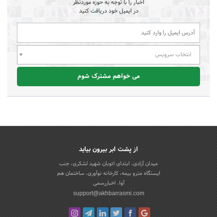
اخبار را با توجه به حوزه موردنظر
در ایمیل خود دریافت کنید
انتخاب سرویس
می خواهم مشترک شوم
از پشت ابر بیرون بیاید
میدان آزادی، ابتدای اتوبان شهید لشکری، جنب
ایستگاه مترو بیمه، کارخانه نوآوری، ساختمان هم
آوا، اخباررسمی
support@akhbarrasmi.com