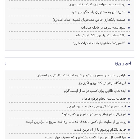
پرداخت سود سهامداران شرکت نفت بهران
مدیرعامل به مشتریان پاسخگو می شود
صنعت بانکداری حامی مددجویان کمیته امداد امام(ره)
سود بیمه سرمد در بانک صادرات
بانک صادرات برترین بانک ایرانی شد
"دلسپرده" جشنواره بانک صادرات شوید
اخبار ویژه
طراحی سایت در اصفهان بهترین شیوه تبلیغات اینترنتی در اصفهان
فروشگاه اینترنتی کشاورزی اگری راز
ایده های طلایی برای کسب درآمد از اینستاگرام
خدمات سایت انجام پروژه ماهان
قیمت سرور HP/بررسی و خرید سرور اچ پی
هر زبانی، هر زمانی، هر کجا، هر جور که راحتید!
رونمایی از سایت بلوباکس با هدف خدمات پرداخت سریع با نازلترین قیمت
خرید تلگرام پرمیوم با ارزان ترین قیمت
چرا لامپ ال ای دی از لامپ رشته‌ای و کم مصرف بهتر است؟