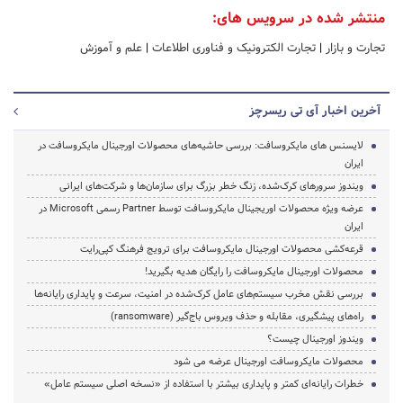
منتشر شده در سرویس های:
تجارت و بازار
|
تجارت الکترونیک و فناوری اطلاعات
|
علم و آموزش
آخرین اخبار آی تی ریسرچز
لایسنس های مایکروسافت: بررسی حاشیه‌های محصولات اورجینال مایکروسافت در
ایران
ویندوز سرورهای کرک‌شده، زنگ خطر بزرگ برای سازمان‌ها و شرکت‌های ایرانی
عرضه ویژه محصولات اوریجینال مایکروسافت توسط Partner رسمی Microsoft در
ایران
قرعه‌کشی محصولات اورجینال مایکروسافت برای ترویج فرهنگ کپی‌رایت
محصولات اورجینال مایکروسافت را رایگان هدیه بگیرید!
بررسی نقش مخرب سیستم‌های عامل کرک‌شده در امنیت، سرعت و پایداری رایانه‌ها
راه‌های پیشگیری، مقابله و حذف ویروس باج‌گیر (ransomware)
ویندوز اورجینال چیست؟
محصولات مایکروسافت اورجینال عرضه می شود
خطرات رایانه‌ای کمتر و پایداری بیشتر با استفاده از «نسخه اصلی سیستم عامل»