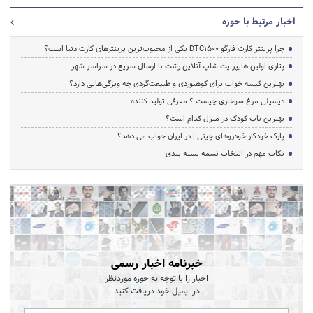
اخبار مرتبط با حوزه
چرا پرینتر کارت فارگو DTC1500 یکی از محبوب‌ترین پرینترهای کارت دنیا است؟
پتاری اولین هایپر پت شاپ آنلاین رشت با ارسال سریع در سراسر شهر
بهترین کیسه خواب برای کوهنوردی و طبیعت‌گردی چه ویژگی‌هایی دارد؟
دیسپلی مرغ سوخاری چیست ؟ معرفی تولید کننده
بهترین تاب کودک در منزل کدام است؟
پارک خودکار خودروهای چینی | در ایران جواب می دهد؟
نکات مهم در انتخاب تسمه بسته بندی
خبرنامه اخبار رسمی
اخبار را با توجه به حوزه موردنظر
در ایمیل خود دریافت کنید