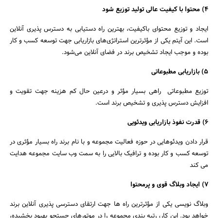
4) محتوا با کیفیت عالی تولید توزیع شود
ایجاد و توزیع محتوای باکیفیت، بهترین راه دستیابی به دسترس­ پذیری آنلاین
است. این آیتم یکی از مؤثرترین استراتژی­‌های بازاریابی جهت توسعه کسب و کار
بوده و موجب ایجاد تشخیص برند در فضای آنلاین می‌شود.
5) بازاریابی مطبوعاتی
توزیع مطبوعاتی راهی بسیار مؤثر و درعین­ حال کم­ هزینه­ جهت تقویت و
افزایش دسترس­ پذیری و تشخیص برند است.
6) قدرت نفوذ بازاریابی ویدئویی
قرار دادن ویدئوهایی در حوزه فعالیت مجموعه و با نام برند راه بسیار مؤثری در
توسعه کسب و کار بوده و ترافیک بالایی را به­ سمت وب سایت مجموعه هدایت
می­ کند
7) ایجاد وبلاگ قوی و پرمحتوا
وبلاگ­ نویسی یکی از مؤثرترین را­ه ها جهت ارتقای دسترسی ­پذیری آنلاین برند
خواهد بود. این کار، رتبه ­بندی مجموعه را در موتورهای جست­جو بهبود بخشیده،