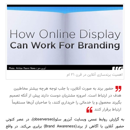
بانک، بیمه و سرمایه
مسکن و ساختمان
اهمیت برندسازی آنلاین در قرن 21 ام
حضور برند به صورت آنلاین، با جلب توجه هرچه بیشتر مخاطبین
هدف در ارتباط است. امروزه مشتریان دوست دارند پیش از آن­که تصمیم
بگیرند محصول و یا خدماتی را خریداری کنند، با صاحبان آن‌ها مستقیماً
ارتباط برقرار کنند
به گزارش روابط عممی وبسایت آبزرور سئو(observerseo)، در عصر کنونی
حضور آنلاین با آگاهی از برند(Brand Awareness) برابری می­‌کند. در واقع