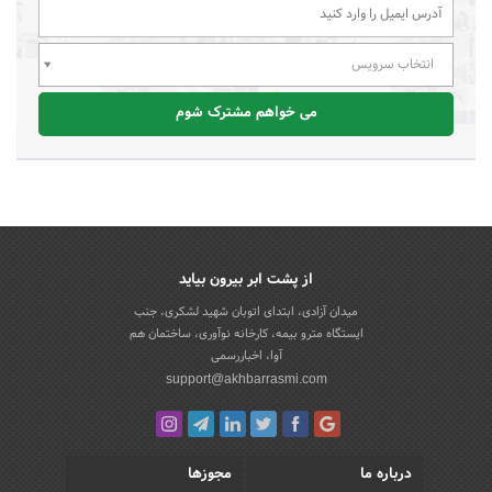
انتخاب سرویس
می خواهم مشترک شوم
از پشت ابر بیرون بیاید
میدان آزادی، ابتدای اتوبان شهید لشکری، جنب
ایستگاه مترو بیمه، کارخانه نوآوری، ساختمان هم
آوا، اخباررسمی
support@akhbarrasmi.com
درباره ما
مجوزها