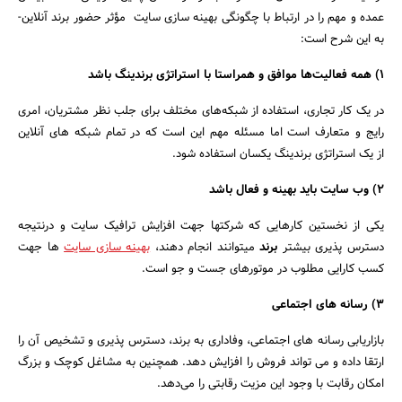
عمده و مهم را در ارتباط با چگونگی بهینه­ سازی سایت مؤثر حضور برند آنلاین­
به این شرح است:
1) همه فعالیت‌ها موافق و هم­راستا با استراتژی برندینگ باشد
در یک کار تجاری، استفاده از شبکه­‌های مختلف برای جلب نظر مشتریان، امری
رایج و متعارف است اما مسئله مهم این است که در تمام شبکه­ های آنلاین
از یک استراتژی برندینگ یکسان استفاده شود.
2) وب سایت باید بهینه و فعال باشد
یکی از نخستین کارهایی که شرکت­ها جهت افزایش ترافیک سایت و درنتیجه
دسترس ­پذیری بیشتر
برند
می­توانند انجام دهند،
بهینه­ سازی سایت­
ها جهت
کسب کارایی مطلوب در موتورهای جست و جو است.
3) رسانه­ های اجتماعی
بازاریابی رسانه­ های اجتماعی، وفاداری به برند، دسترس­ پذیری و تشخیص آن را
ارتقا داده و می­ تواند فروش­ را افزایش دهد. همچنین به مشاغل کوچک و بزرگ
امکان رقابت با وجود این مزیت رقابتی را می‌دهد.