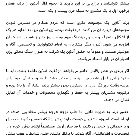
بیشتر کارشناسان بازاریابی بر این باورند که نحوه ارائه آنلاین از برند، همان
برخورد اول با یک مشتری به سبک قرن بیست و یکم است.
برند آنلاین یک مجموعه، فکری است که مردم هنگام در دسترس نبودن
مجموعه‌ای درباره آن می­ کنند. درحقیقت برندسازی آنلاین نیز، به­ اندازه هر یک
از اشکال متعارف و مرسوم برندینگ مهم بوده و روز به روز هم بر اهمیت آن
افزوده می­ شود. اکنون دیگر مشتریان به­ لحاظ تکنولوژیک و تخصصی، آگاه و
هوشیار هستند و عموماً به حضور آنلاین یک شرکت به­ عنوان سنگ محکی برای
اعتبار آن در بازار استناد می‌کنند.
اگر برندی در عصر رقابتی حاضر می‌خواهد موفقیت آنلاین داشته باشد، باید تا
حدود زیادی قابل تشخیص، مرتبط و معتبر باشد تا به­ وسیله آن خود را از
عرصه رقابت دور نگه دارد. در دسترس بودنِ بیشتر برند، اعتبار آن را بالا برده و
درنتیجه مشتریان بیشتر به حفظ و نگهداری محصولات و خدمات آن تمایل
نشان می­ دهند.
جستجو
حضور برند به صورت آنلاین، با جلب توجه هرچه بیشتر مخاطبین هدف در
ارتباط است. امروزه مشتریان دوست دارند پیش از آن­که تصمیم بگیرند محصول
و یا خدماتی را خریداری کنند، با صاحبان آن‌ها مستقیماً ارتباط برقرار کرده و از
توضیحات و اطلاعاتشان آگاه شوند. با درنظر داشتن چنین شرایطی، هفت بینش