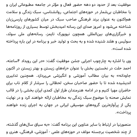
موفقیت بعد از حدود دو دهه حضور فعال و مؤثر در جامعه مطبوعاتی ایران و
با مخاطبان بی‌شمار در حوزه‌های اجتماعی، روانشناسی، سبک زندگی و سلامت
هم‌اکنون به عنوان برند فرهنگی صاحب سبک در میان کشورهای پارسی‌زبان
شناخته می‌شود و امروز صدای این رسانه امیدبخش توسط بسیاری از روزنامه‌ها
و خبرگزاری‌های بین‌المللی همچون نیویورک تایمز، رسانه‌های ملی سوئد،
سوئیس و هلند شنیده شده و به بحث و تولید خبر و برنامه در این باره پرداخته
شده است».
جستجو
وی با اشاره به چارچوب اجرایی جشن موفقیت گفت: «در این رویداد 4ساعته،
احمد حلت در نخستین بخش با عنوان «راه‌های زیستن و بهتر زیستن در اکنون
جاودانه» به بیان مطالب آموزشی و انگیزشی می‌پردازد. همچنین تدابیری
اندیشیده شده تا با حضور صاحبان سخن، لحظاتی را سرشار از کلام ناب برای
حاضران مهیا کنیم و در ادامه هنرمندان طراز اول کمدی ایران بخشی را در قالب
نمایش صحنه با موضوع سبک زندگی به مخاطبان ارائه خواهند کرد و در نهایت
یکی از پرآوازه‌ترین گروه‌های موسیقی ایرانی در جهان به اجرای زنده خواهند
پرداخت».
منصورنیا در ارتباط با سایر عناوین این برنامه گفت: «به سیاق سال‌های گذشته،
از چند شخصیت برجسته مولف در حوزه‌های علمی - آموزشی، فرهنگی، هنری و