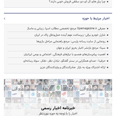
چرا پنل های ال ای دی سقفی فروش خوبی دارند؟
اخبار مرتبط با حوزه
معرفی Spamagezine.ir مرجع تخصصی مطالب اسپا، زیبایی و ماساژ
شارژر خودرو برقی؛ زیرساخت مهم آینده حمل‌ونقل پاک در ایران
رونمایی از سایت رسانه پارسی؛ مرجع راهنمایی مراحل بازی‌ها
سیتا؛ مرجع بازنشر اخبار به‌روز ایران و جهان
اهمیت پیام‌رسان‌های همسو با نیازهای فرهنگی، اجتماعی و بومی ایرانیان
حرفینا ؛ صدای همگرایی در بستر گفتگو، تبادل نظر، تفکر، سواد رسانه‌ای
ارائه اشتراک ویژه به بازار صادرکنندگان و واردکنندگان عزیز
خبرنامه اخبار رسمی
اخبار را با توجه به حوزه موردنظر