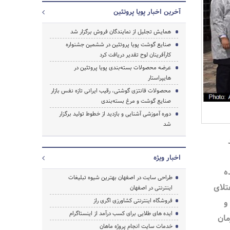
آخرین اخبار پویا پروتئین
همایش تجلیل از نمایندگان فروش برگزار شد
صنایع گوشت پویا پروتئین در ششمین جشنواره
کارآفرینان لوح تقدیر دریافت کرد
عرضه محصولات بسته‌بندی پویا پروتئین در
هایپراستار
جستجو
محصولات فانتزی گوشتی، رقیب ایرانی تازه نفس بازار
صنایع گوشت و مرغ بسته‌بندی
دوره آموزشی آشنایی و بازدید از خطوط تولید برگزار
شد
اخبار ویژه
ه
طراحی سایت در اصفهان بهترین شیوه تبلیغات
تلای
اینترنتی در اصفهان
و
فروشگاه اینترنتی کشاورزی اگری راز
ایده های طلایی برای کسب درآمد از اینستاگرام
مان
خدمات سایت انجام پروژه ماهان