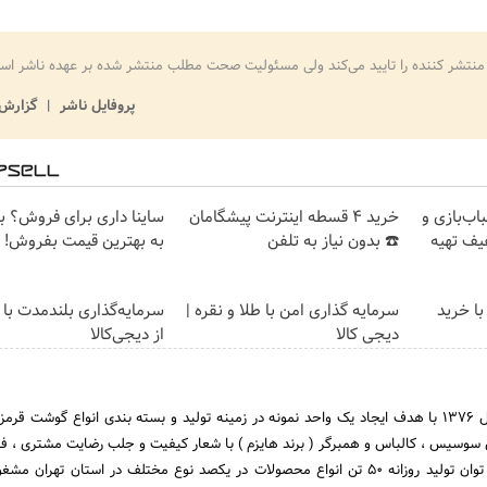
منتشر کننده را تایید می‌کند ولی مسئولیت صحت مطلب منتشر شده بر عهده ناشر اس
پروفایل ناشر
گزارش 
ب‌بازی و
خرید 4 قسطه اینترنت پیشگامان
ساینا داری برای فروش؟ با 
فیف تهیه
☎️ بدون نیاز به تلفن
به بهترین قیمت بفروش!
با خرید
سرمایه گذاری امن با طلا و نقره |
سرمایه‌گذاری بلندمدت با 
دیجی کالا
از دیجی‌کالا
شرکت پویا پروتئین در سال 1376 با هدف ایجاد یک واحد نمونه در زمینه تولید و بسته بندی انواع گوشت 
سوسیس ، کالباس و همبرگر ( برند هایزم ) با شعار کیفیت و جلب رضایت مشتری ، ف
را آغاز و در حال حاضر با توان تولید روزانه 50 تن انواع محصولات در یکصد نوع مختلف در استان تهر