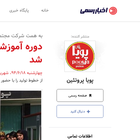
اخبار
خانه
پایگاه خبری
رسمی
-
به همت شرکت مجتمع 
منتشر کننده:
اخبار
دوره آموزشی
تایید
شد
شده
شرکت‌ها،
چهارشنبه 94/6/18
،
شهریا
پویا پروتئین
از خطوط تولید را با حضور دانشجوی
سازمان‌ها
و
صفحه رسمی
روابط
دنبال کنید
عمومی‌ها
اطلاعات تماس