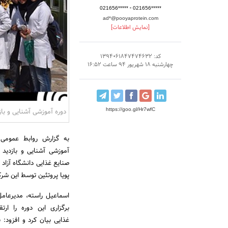
-
021656*****
021656*****
ad*@pooyaprotein.com
[نمایش اطلاعات]
کد: 1394061847474632
چهارشنبه 18 شهریور 94 ساعت 16:52
دوره آموزشی آشنایی و باز
https://goo.gl/Hr7wfC
به گزارش روابط عمومی 
آموزشی آشنایی و بازدید
پویا پروتئین توسط این شرک
اسماعیل راسته، مدیرعام
برگزاری این دوره را ا
غذایی بیان کرد و افزود: