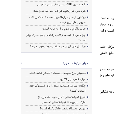
قیمت سرور HP/بررسی و خرید سرور اچ پی
هر زبانی، هر زمانی، هر کجا، هر جور که راحتید!
رونمایی از سایت بلوباکس با هدف خدمات پرداخت
رزنده است
سریع با نازلترین قیمت
زوم ایجاد
خرید تلگرام پرمیوم با ارزان ترین قیمت
اشت و این
چرا لامپ ال ای دی از لامپ رشته‌ای و کم مصرف بهتر
است؟
رکار خانم
چرا پنل های ال ای دی سقفی فروش خوبی دارند؟
سطح دانش
اخبار مرتبط با حوزه
مجموعه در
دیسپلی مرغ سوخاری چیست ؟ معرفی تولید کننده
اردهای روز
فواید گلاب برای لاغری
چگونه بهترین کنسانتره میوه را برای کسب‌وکار خود
انتخاب کنیم؟
 به نشانی
انواع فروشگاه‌های آنلاین خرید علف زن؛ از
مارکت‌پلیس‌ها تا فروشگاه‌های تخصصی
بهترین دستگاه تقطیر خانگی کدام است؟