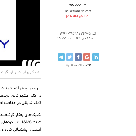
093990*****
in**@aranetllc.com
[نمایش اطلاعات]
کد: 1394071548224705
شنبه 18 مهر 94 ساعت 15:37
http://j.mp/1LclvCP
همکاری آرانت و آوانگیت 
سرویس پیشرفته «امنیت وب‌
در کنار مشهورترین برنده
کمک شایانی در حفاظت اطلاع
ISMS 2015 عملک
آسیب را پشتیبانی کرده و و