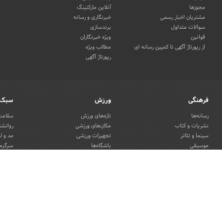
مجوزها
آنلاین مارکتینگ
مشتریان اخبار رسمی
خبرنگاری و رسانه
سوالات متداول
برندسازی
قوانین
ویژه خبرنگاران
از رپورتاژ آگهی تا کمپین رسانه ای
مطالب ویژه
رپورتاژ آگهی
فرهنگی
ورزش
سبک 
رسانه‌ها
تازه‌های ورزش
سلامت 
نشریات و کتاب
مکان‌های ورزشی
روانشن
سینما و تئاتر
تجهیزات ورزشی
مد و ل
موسیقی
باشگاه‌ها
سرگرمی
هنرهای تجسمی
دکوراس
صنایع دستی