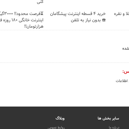
کنی
ا و نقره
خرید 4 قسطه اینترنت پیشگامان
⏳فرصت محدود!
☎️ بدون نیاز به تلفن
هزارتومان!!
شده
س:
 اطلاعات
سایر بخش ها
وبلاگ
درباره ما
روابط عمومی