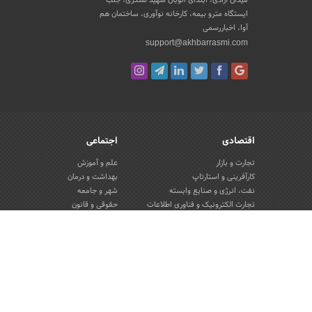
ایستگاه مترو بیمه، کارخانه نوآوری، ساختمان هم
آوا، اخباررسمی
support@akhbarrasmi.com
اقتصادی
اجتماعی
تجارت و بازار
علم و آموزش
کارآفرینی و استارتاپ
بهداشت و درمان
نفت، انرژی و صنایع وابسته
شهر و جامعه
تجارت الکترونیک و فناوری اطلاعات
حقوقی و قانون
صنعت و تولید
گردشگری و میراث فرهنگی
کسب و کار و خرده فروشی
محیط زیست
صنایع غذایی و کشاورزی
تبلیغات و روابط عمومی
کار و استخدام
بانک، بیمه و سرمایه
مسکن و ساختمان