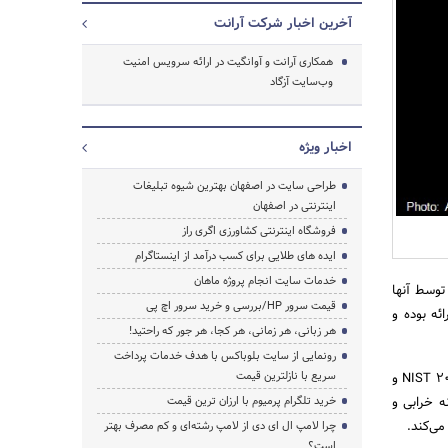
آخرین اخبار شرکت آرانت
جستجو
همکاری آرانت و آوانگیت در ارائه سرویس امنیت
وب‌سایت آزگاد
اخبار ویژه
طراحی سایت در اصفهان بهترین شیوه تبلیغات
اینترنتی در اصفهان
فروشگاه اینترنتی کشاورزی اگری راز
ایده های طلایی برای کسب درآمد از اینستاگرام
خدمات سایت انجام پروژه ماهان
توسط آنها
قیمت سرور HP/بررسی و خرید سرور اچ پی
ئه بوده و
هر زبانی، هر زمانی، هر کجا، هر جور که راحتید!
رونمایی از سایت بلوباکس با هدف خدمات پرداخت
سریع با نازلترین قیمت
تکنیک‌های به‌کار گرفته‌شده در سرویس «آزگاد» از استانداردهای جهانی امنیت تحت وب پیروی کرده و مطابق NIST 2014 و
نه خرابی و
خرید تلگرام پرمیوم با ارزان ترین قیمت
می‌کند.
چرا لامپ ال ای دی از لامپ رشته‌ای و کم مصرف بهتر
است؟