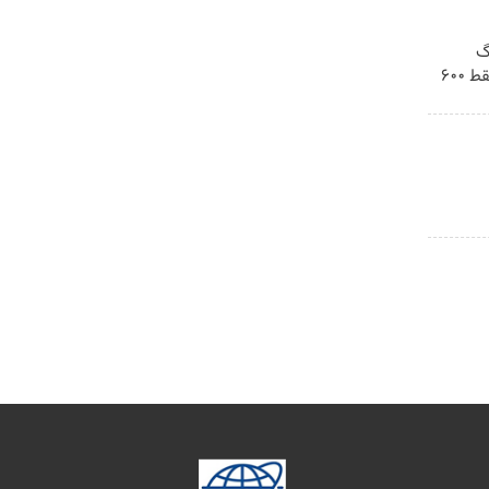
! 3000گیگ
اینترنت خانگی 180 روزه فقط 600