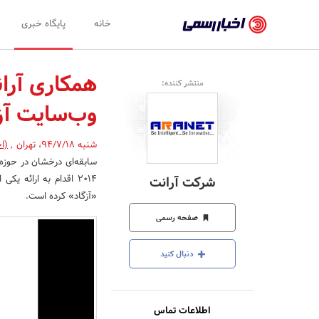
اخبار
خانه
پایگاه خبری
رسمی
-
همکاری آرا
منتشر کننده:
اخبار
وب‌سایت آز
تایید
شده
شنبه 94/7/18
،
تهران
,
(ا
سابقه‌ای درخشان در حوزه
شرکت‌ها،
2014 اقدام به ارائه
شرکت آرانت
سازمان‌ها
«آزگاد» کرده است.
و
صفحه رسمی
روابط
دنبال کنید
عمومی‌ها
اطلاعات تماس