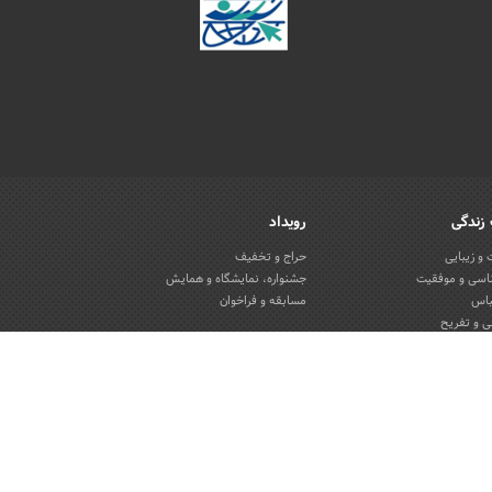
زندگی
رویداد
و زیبایی
حراج و تخفیف
اسی و موفقیت
جشنواره، نمایشگاه و همایش
باس
مسابقه و فراخوان
 و تفریح
یون و منزل