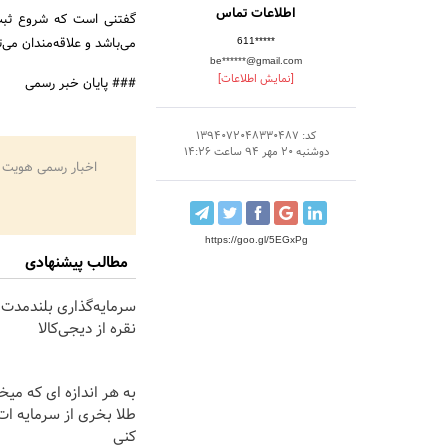
اطلاعات تماس
می‌باشد و علاقه‌مندان می
611*****
be******@gmail.com
[نمایش اطلاعات]
### پایان خبر رسمی
کد: 1394072048330487
دوشنبه 20 مهر 94 ساعت 14:26
اخبار رسمی هویت 
https://goo.gl/5EGxPg
مطالب پیشنهادی
سرمایه‌گذاری بلندمدت 
نقره از دیجی‌کالا
به هر اندازه ای که میخ
طلا بخری از سرمایه ا
کنی