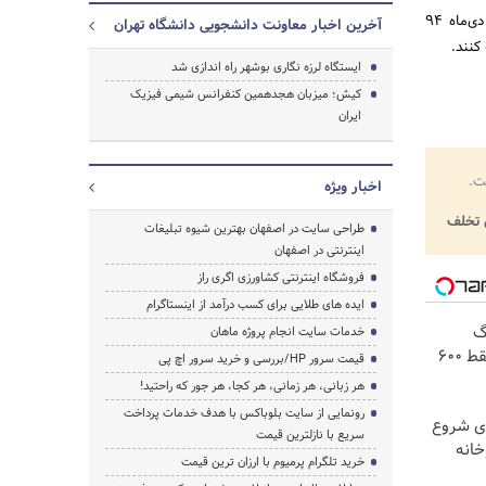
گفتنی است که شروع ثبت‌نام جهت شرکت در کنفرانس از 20 مهرماه 94 و آخرین مهلت ارسال مقالات 15 دی‌ماه 94
آخرین اخبار معاونت دانشجویی دانشگاه تهران
جستجو
کنند.
ایستگاه‌ لرزه ‌نگاری بوشهر راه اندازی شد
کیش؛ میزبان هجدهمین کنفرانس شیمی فیزیک
ایران
ت.
اخبار ویژه
تخلف
طراحی سایت در اصفهان بهترین شیوه تبلیغات
اینترنتی در اصفهان
فروشگاه اینترنتی کشاورزی اگری راز
ایده های طلایی برای کسب درآمد از اینستاگرام
! 3000گیگ
خدمات سایت انجام پروژه ماهان
اینترنت خانگی 180 روزه فقط 600
قیمت سرور HP/بررسی و خرید سرور اچ پی
هر زبانی، هر زمانی، هر کجا، هر جور که راحتید!
رونمایی از سایت بلوباکس با هدف خدمات پرداخت
ای شروع
سریع با نازلترین قیمت
خانه
خرید تلگرام پرمیوم با ارزان ترین قیمت