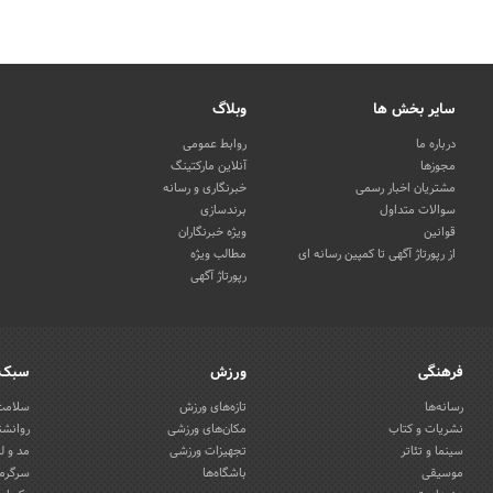
سایر بخش ها
وبلاگ
درباره ما
روابط عمومی
مجوزها
آنلاین مارکتینگ
مشتریان اخبار رسمی
خبرنگاری و رسانه
سوالات متداول
برندسازی
قوانین
ویژه خبرنگاران
از رپورتاژ آگهی تا کمپین رسانه ای
مطالب ویژه
رپورتاژ آگهی
فرهنگی
ورزش
سبک 
رسانه‌ها
تازه‌های ورزش
سلامت 
نشریات و کتاب
مکان‌های ورزشی
روانشن
سینما و تئاتر
تجهیزات ورزشی
مد و ل
موسیقی
باشگاه‌ها
سرگرمی