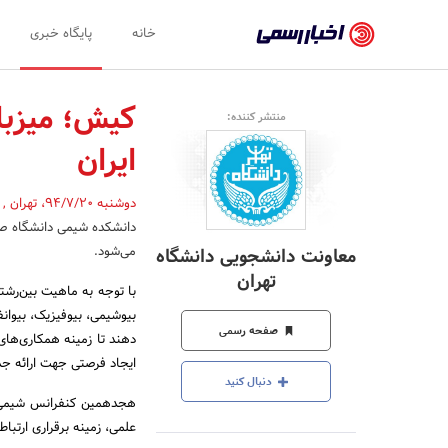
اخبار
خانه
پایگاه خبری
رسمی
-
کیش؛ میزب
منتشر کننده:
اخبار
ایران
تایید
شده
دوشنبه 94/7/20
،
تهران
,
شرکت‌ها،
می‌شود.
معاونت دانشجویی دانشگاه
سازمان‌ها
تهران
با توجه به ماهیت بین‌رشت
و
بیوشیمی، بیوفیزیک، بیوانف
صفحه رسمی
روابط
دهند تا زمینه همکاری‌های
ایجاد فرصتی جهت ارائه ج
عمومی‌ها
دنبال کنید
هجدهمین کنفرانس شیمی فی
علمی، زمینه برقراری ارتبا