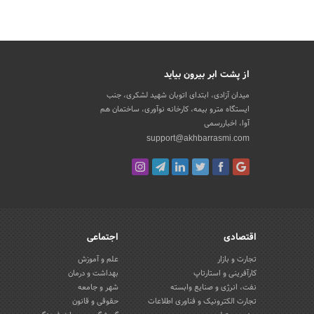
از پشت ابر بیرون بیاید
میدان آزادی، ابتدای اتوبان شهید لشکری، جنب
ایستگاه مترو بیمه، کارخانه نوآوری، ساختمان هم
آوا، اخباررسمی
support@akhbarrasmi.com
اقتصادی
اجتماعی
تجارت و بازار
علم و آموزش
کارآفرینی و استارتاپ
بهداشت و درمان
نفت، انرژی و صنایع وابسته
شهر و جامعه
تجارت الکترونیک و فناوری اطلاعات
حقوقی و قانون