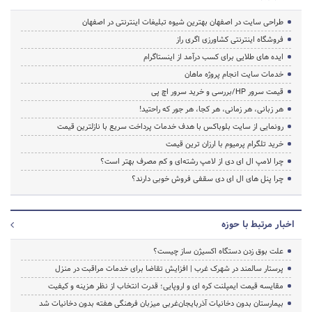
طراحی سایت در اصفهان بهترین شیوه تبلیغات اینترنتی در اصفهان
فروشگاه اینترنتی کشاورزی اگری راز
ایده های طلایی برای کسب درآمد از اینستاگرام
خدمات سایت انجام پروژه ماهان
قیمت سرور HP/بررسی و خرید سرور اچ پی
هر زبانی، هر زمانی، هر کجا، هر جور که راحتید!
رونمایی از سایت بلوباکس با هدف خدمات پرداخت سریع با نازلترین قیمت
خرید تلگرام پرمیوم با ارزان ترین قیمت
چرا لامپ ال ای دی از لامپ رشته‌ای و کم مصرف بهتر است؟
چرا پنل های ال ای دی سقفی فروش خوبی دارند؟
اخبار مرتبط با حوزه
علت بوق زدن دستگاه اکسیژن ساز چیست؟
پرستار سالمند در شهرک غرب | افزایش تقاضا برای خدمات مراقبت در منزل
مقایسه قیمت ایمپلنت کره ای و اروپایی؛ قدرت انتخاب از نظر هزینه و کیفیت
بیمارستان بدون دخانیات آذربایجان‌غربی میزبان فرهنگی هفته بدون دخانیات شد