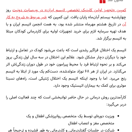
محول شد
کمپین «تجهیز اولین کلینیک تخصصی اتیسم ایران» در وب‌سایت دونیت
روز
چهارشنبه بیستم آبان‌ماه پایان یافت. این کمپین که
خبر مربوط به شروع به کار
آن
در تاریخ هشتم مهرماه منتشر شده بود، به همت انجمن اتیسم ایران و با
هدف تهیه سرمایه لازم برای خرید تجهیزات اولیه برای کاردرمانی کودکان مبتلا
به اتیسم برگزار شد.
اتیسم یک اختلال فراگیر رشدی است که باعث می‌شود کودک در تعامل و ارتباط
خود با دیگران دچار مشکل شود. علائم این اختلال در سه سال اول زندگی بروز
می‌کند و بر نحوه ارتباط فرد با محیط پیرامون خود در طول دوران زندگی‌اش اثر
می‌گذارد. در ایران از هر 68 نوزاد متولدشده، دست‌‌کم یک‌ مورد از ابتلا به اتیسم
رنج می‌برد. اما با وجود اینکه اتیسم یک اختلال ژنتیکی است، راه‌های نسبتا
موثری برای کمک به بیماران اتیستیک وجود دارد.
جستجو
کارآمدترین روش درمانی در حال حاضر توانبخشی است که چند فعالیت اصلی را
دربر می‌گیرد:
ویزیت دوره‌ای توسط یک متخصص روانپزشکی اطفال و یک
متخصص مغز و اعصاب اطفال
شرکت در جلسات گفتاردرمانی و کاردرمانی به طور فشرده و ترجیحاً هر