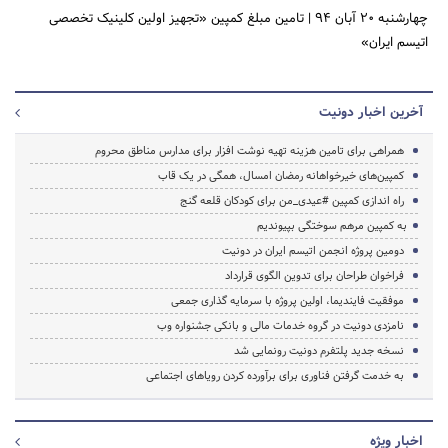
چهارشنبه 20 آبان 94
|
تامین مبلغ کمپین «تجهیز اولین کلینیک تخصصی
اتیسم ایران»
آخرین اخبار دونیت
همراهی برای تامین هزینه تهیه نوشت افزار برای مدارس مناطق محروم
کمپین‌های خیرخواهانه رمضان امسال، همگی در یک قاب
راه اندازی کمپین #عیدی_من برای کودکان قلعه گنج
به کمپین مرهم سوختگی بپیوندیم
دومین پروژه انجمن اتیسم ایران در دونیت
فراخوان طراحان برای تدوین الگوی قرارداد
موفقیت فایندیما، اولین پروژه با سرمایه گذاری جمعی
نامزدی دونیت در گروه خدمات مالی و بانکی جشنواره وب
نسخه جدید پلتفرم دونیت رونمایی شد
به خدمت گرفتن فناوری برای برآورده کردن رویاهای اجتماعی
اخبار ویژه