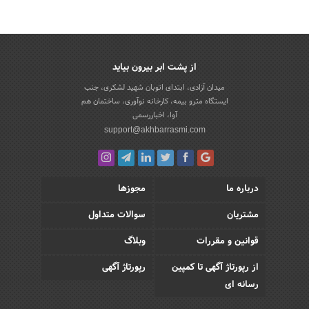
از پشت ابر بیرون بیاید
میدان آزادی، ابتدای اتوبان شهید لشکری، جنب
ایستگاه مترو بیمه، کارخانه نوآوری، ساختمان هم
آوا، اخباررسمی
support@akhbarrasmi.com
درباره ما
مجوزها
مشتریان
سوالات متداول
قوانین و مقررات
وبلاگ
از رپورتاژ آگهی تا کمپین
رپورتاژ آگهی
رسانه ای