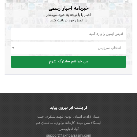
خبرنامه اخبار رسمی
اخبار را با توجه به حوزه موردنظر
در ایمیل خود دریافت کنید
انتخاب سرویس
می خواهم مشترک شوم
از پشت ابر بیرون بیاید
میدان آزادی، ابتدای اتوبان شهید لشکری، جنب
ایستگاه مترو بیمه، کارخانه نوآوری، ساختمان هم
آوا، اخباررسمی
support@akhbarrasmi.com