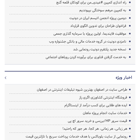
راه اندازی کمپین #عیدی_من برای کودکان قلعه گنج
به کمپین مرهم سوختگی بپیوندیم
دومین پروژه انجمن اتیسم ایران در دونیت
فراخوان طراحان برای تدوین الگوی قرارداد
موفقیت فایندیما، اولین پروژه با سرمایه گذاری جمعی
نامزدی دونیت در گروه خدمات مالی و بانکی جشنواره وب
نسخه جدید پلتفرم دونیت رونمایی شد
به خدمت گرفتن فناوری برای برآورده کردن رویاهای اجتماعی
اخبار ویژه
طراحی سایت در اصفهان بهترین شیوه تبلیغات اینترنتی در اصفهان
فروشگاه اینترنتی کشاورزی اگری راز
ایده های طلایی برای کسب درآمد از اینستاگرام
خدمات سایت انجام پروژه ماهان
قیمت سرور HP/بررسی و خرید سرور اچ پی
هر زبانی، هر زمانی، هر کجا، هر جور که راحتید!
رونمایی از سایت بلوباکس با هدف خدمات پرداخت سریع با نازلترین قیمت