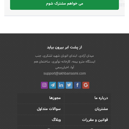
می خواهم مشترک شوم
از پشت ابر بیرون بیاید
میدان آزادی، ابتدای اتوبان شهید لشکری، جنب
ایستگاه مترو بیمه، کارخانه نوآوری، ساختمان هم
آوا، اخباررسمی
support@akhbarrasmi.com
درباره ما
مجوزها
مشتریان
سوالات متداول
قوانین و مقررات
وبلاگ