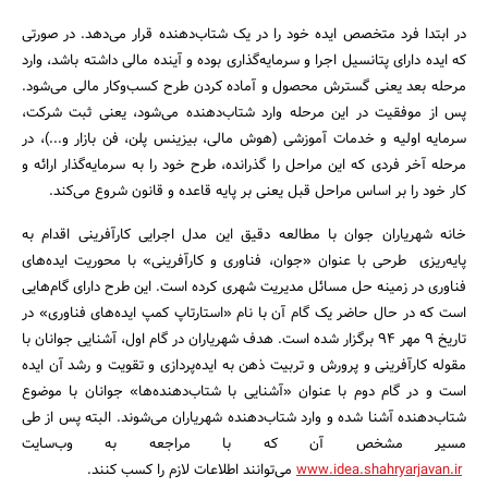
در ابتدا فرد متخصص ایده خود را در یک شتاب‌دهنده قرار می‌دهد. در صورتی
که ایده دارای پتانسیل اجرا و سرمایه‌گذاری بوده و آینده مالی داشته باشد، وارد
مرحله بعد یعنی گسترش محصول و آماده کردن طرح کسب‌وکار مالی می‌شود.
پس از موفقیت در این مرحله وارد شتاب‌دهنده می‌شود، یعنی ثبت شرکت،
سرمایه اولیه و خدمات آموزشی (هوش مالی، بیزینس پلن، فن بازار و...)، در
مرحله آخر فردی که این مراحل را گذرانده، طرح خود را به سرمایه‌گذار ارائه و
کار خود را بر اساس مراحل قبل یعنی بر پایه قاعده و قانون شروع می‌کند.
خانه شهریاران جوان با مطالعه دقیق این مدل اجرایی کارآفرینی اقدام به
پایه‌ریزی طرحی با عنوان «جوان، فناوری و کارآفرینی» با محوریت ایده‌های
فناوری در زمینه حل مسائل مدیریت شهری کرده است. این طرح دارای گام‌هایی
است که در حال حاضر یک گام آن با نام «استارتاپ کمپ ایده‌های فناوری» در
تاریخ 9 مهر 94 برگزار شده است. هدف شهریاران در گام اول، آشنایی جوانان با
مقوله کارآفرینی و پرورش و تربیت ذهن به ایده‌پردازی و تقویت و رشد آن ایده
است و در گام دوم با عنوان «آشنایی با شتاب‌دهنده‌ها» جوانان با موضوع
شتاب‌دهنده آشنا شده و وارد شتاب‌دهنده شهریاران می‌شوند. البته پس از طی
مسیر مشخص آن که با مراجعه به وب‌سایت
www.idea.shahryarjavan.ir
می‌توانند اطلاعات لازم را کسب کنند.