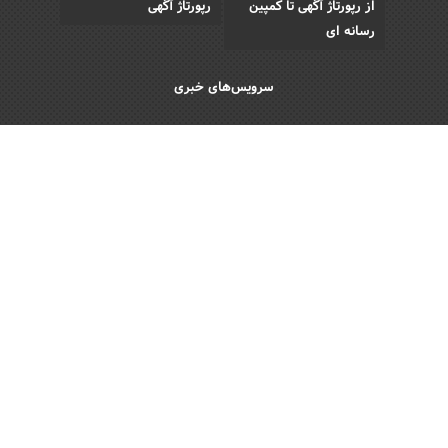
از رپورتاژ آگهی تا کمپین
رپورتاژ آگهی
رسانه ای
سرویس‌های خبری
اقتصادی
اجتماعی
فرهنگی
ورزش
سبک زندگی
رویداد
Copyright © 2013 - 2026 Akhbar Rasmi
All Rights Reserved