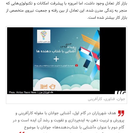
بازار کار تعادل وجود داشت، اما امروزه با پیشرفت امکانات و تکنولوژی‌هایی که
بانک، بیمه و سرمایه
منجر به زندگی مدرن شده، این تعادل از بین رفته و جمعیت نیروی متخصص از
بازار کار بیشتر شده است.
مسکن و ساختمان
جوان، فناوری، کارآفرینی
هدف شهریاران در گام اول، آشنایی جوانان با مقوله کارآفرینی و
پرورش و تربیت ذهن به ایده‌پردازی و تقویت و رشد آن ایده است و در
گام دوم با عنوان «آشنایی با شتاب‌دهنده‌ها» جوانان با موضوع