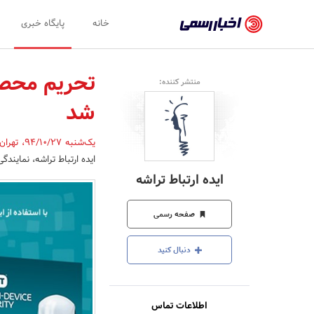
اخبار
خانه
پایگاه خبری
رسمی
-
منتشر کننده:
اخبار
شد
تایید
شده
یک‌شنبه 94/10/27
،
تهران
ایده ارتباط تراشه، نمایندگی رسمی شرکت SET
شرکت‌ها،
ایده ارتباط تراشه
سازمان‌ها
و
صفحه رسمی
روابط
دنبال کنید
عمومی‌ها
اطلاعات تماس