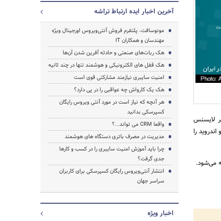
آخرین اخبار ایده ارتباط تراشه
مونوسافت، پلتفرم فروش آنتی‌ویروس اورجینال ویژه
مهندسان و همکاران IT
جستجو
هک ربات‌های صنعتی و حادثه آفرین شدن آن‌ها
هک قفل های الکترونیکی و هوشمند تنها در چند ثانیه
امنیت سایبری نیازمند مشارکتی قوی است
هک یک کارواش چه عواقبی را در پی دارد؟
هر آنچه که نیاز است در مورد آنتی ویروس رایگان
کسپرسکی بدانید
است. هر لایسنس
واقعا CRM می تواند...؟
 اندروید را
مدیریت در مصرف باتری دستگاه های هوشمند
چرا باید آموزش امنیت سایبری را در کسب و کارها
جدی گرفت؟
انتشار آنتی‌ویروس رایگان کسپرسکی برای کاربران
سراسر جهان
اخبار ویژه