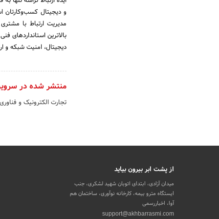
ایده ارتباط تراشه تنها به
و دیجیتال کسب‌وکارتان است
بالاترین استانداردهای فنی
دیجیتال، امنیت شبکه و ارت
منتشر شده در سروی
تجارت الکترونیک و فناوری
از پشت ابر بیرون بیاید
میدان آزادی، ابتدای اتوبان شهید لشکری، جنب
ایستگاه مترو بیمه، کارخانه نوآوری، ساختمان هم
آوا، اخباررسمی
support@akhbarrasmi.com