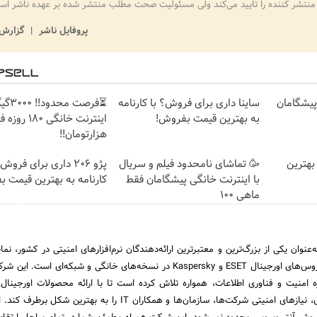
منتشر کننده را تایید می‌کند ولی مسئولیت صحت مطلب منتشر شده بر عهده ناشر اس
پروفایل ناشر
گزارش 
ت پیشگامان
ساینا داری برای فروش؟ با کارنامه
⏳فرصت محدود!
به بهترین قیمت بفروش!
هزارتومان!!
بهترین
🥳 تماشای نامحدود فیلم و سریال
پژو 206 داری برای فروش
با اینترنت خانگی پیشگامان فقط
کارنامه به بهترین قیمت 
ماهی 100
‌عنوان یکی از بزرگ‌ترین و معتبرترین ارائه‌دهندگان نرم‌افزارهای امنیتی در کشور، نم
فروش و پشتیبانی آنتی‌ویروس‌های اورجینال ESET و Kaspersky در نسخه‌های خانگی و شبکه‌ای ا
 امنیت و فناوری اطلاعات، همواره تلاش کرده است تا با ارائه محصولات اورجینال،
تخصصی و خدمات حرفه‌ای، نیازهای امنیتی شرکت‌ها، سازمان‌ها و همکاران IT را به بهتری