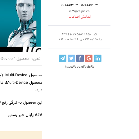
-
021449*****
021449*****
in**@chipic.co
[نمایش اطلاعات]
کد: 1394102651814850
یک‌شنبه 27 دی 94 ساعت 11:16
تحریم محصول " Multi-Device " شرکت ESET لغو شد
https://goo.gl/pyfsRc
محصو
دارد.
این محصول به تازگی رفع 
### پایان خبر رسمی