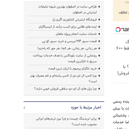
ت.
طراحی سایت در اصفهان بهترین شیوه تبلیغات
تخلف
اینترنتی در اصفهان
فروشگاه اینترنتی کشاورزی اگری راز
ایده های طلایی برای کسب درآمد از اینستاگرام
خدمات سایت انجام پروژه ماهان
! 3000گیگ
قیمت سرور HP/بررسی و خرید سرور اچ پی
اینترنت خانگی 180 روزه فقط 600
هر زبانی، هر زمانی، هر کجا، هر جور که راحتید!
رونمایی از سایت بلوباکس با هدف خدمات پرداخت
سریع با نازلترین قیمت
؟ با
خرید تلگرام پرمیوم با ارزان ترین قیمت
بفروش!
چرا لامپ ال ای دی از لامپ رشته‌ای و کم مصرف بهتر
است؟
چرا پنل های ال ای دی سقفی فروش خوبی دارند؟
اینده رسمی
اخبار مرتبط با حوزه
ست. این شرکت با بیش
 پشتیبانی
پراپ تریدینگ چیست و چرا بین تریدرهای ایرانی
ن شکل برطرف کند. اما خدمات
محبوب شده است؟