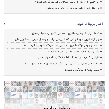
چرا لامپ ال ای دی از لامپ رشته‌ای و کم مصرف بهتر است؟
چرا پنل های ال ای دی سقفی فروش خوبی دارند؟
اخبار مرتبط با حوزه
5 علت باز نشدن درب ماشین لباسشویی کنوود به همراه راه حل
چرا لباسشویی حایر کار نمی کند؟ بررسی عوامل و راه حل خرابی لباسشویی هایر
علت نچرخیدن دیگ ماشین لباسشویی سامسونگ (قدیمی و اتوماتیک)
بازسازی بدنه خودروهای لوکس بدون افت قیمت
افزایش ۱۸ درصدی تعمیرات لوازم خانگی در اصفهان تعمیر
ساختمانی که قرار بود ویران شود؛ چگونه به «برج تایتان» تبدیل شد؟
تعمیر پکیج در شادآباد با ضمانت
خبرنامه اخبار رسمی