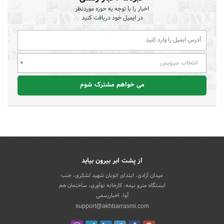
اخبار را با توجه به حوزه موردنظر
در ایمیل خود دریافت کنید
انتخاب سرویس
می خواهم مشترک شوم
از پشت ابر بیرون بیاید
میدان آزادی، ابتدای اتوبان شهید لشکری، جنب
ایستگاه مترو بیمه، کارخانه نوآوری، ساختمان هم
آوا، اخباررسمی
support@akhbarrasmi.com