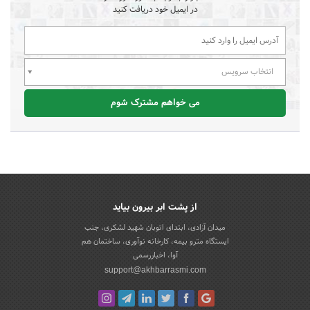
در ایمیل خود دریافت کنید
انتخاب سرویس
می خواهم مشترک شوم
از پشت ابر بیرون بیاید
میدان آزادی، ابتدای اتوبان شهید لشکری، جنب
ایستگاه مترو بیمه، کارخانه نوآوری، ساختمان هم
آوا، اخباررسمی
support@akhbarrasmi.com