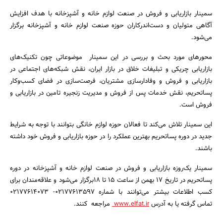
بانک، بیمه و سرمایه
سمینار بازاریابی و فروش در صنعت لوازم خانه و آشپزخانه با هدف افزایش
آگاهی متولیان و دست‌اندرکاران حوزه صنعت لوازم خانه و آشپزخانه برگزار
مسکن و ساختمان
می‌شود.
محورهای مورد بحث و بررسی در این سمینار موضوعاتی چون تکنیک‌های
بازاریابی چریکی و تبلیغات خلاق در بازار ایران، نقش شبکه‌های اجتماعی در
بازاریابی و فروش و وفادارسازی مشتریان، فرصت‌سازی در فضای کسب‌وکار
پساتحریم، نقش خدمات پس از فروش و مدیریت زنجیره تامین در بازاریابی و
فروش است.
این سمینار تلاش می‌کند تا فعالان حوزه لوازم خانگی بتوانند با توجه به شرایط
جدید در دوره پساتحریم بهترین عملکرد را در حوزه بازاریابی و فروش خود داشته
باشند.
سمینار یک‌روزه بازاریابی و فروش در صنعت لوازم خانه و آشپزخانه در دوره
پساتحریم در تاریخ 17 بهمن از ساعت 15 تا 18برگزار می‌شود و علاقه‌مندان برای
کسب اطلاعات بیشتر می‌توانند با شماره 02177613597- 02177614073
تماس گرفته یا به آدرس
www.elfat.ir
مراجعه کنند.