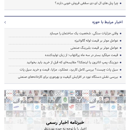
چرا پنل های ال ای دی سقفی فروش خوبی دارند؟
اخبار مرتبط با حوزه
وقتی جزئیات سنگی، شخصیت یک ساختمان را میسازد
عوامل موثر بر قیمت لوله گالوانیزه
عوامل موثر بر قیمت بلبرینگ صنعتی
قیمت میلگرد بستر در سه ماه پرالتهاب؛ از زبان تولیدکننده
دوزینگ پمپ اتاترون یا اینجکتا؟ مقایسه‌ای که قبل از خرید باید بخوانید
سیل پات چیست؟ بررسی کامل کاربرد، عملکرد، مزایا، قیمت و خرید سیل پات
بررسی نقش دستگاه نورد در افزایش کیفیت و بهره‌وری برای کارخانه‌های صنعتی
خبرنامه اخبار رسمی
اخبار را با توجه به حوزه موردنظر