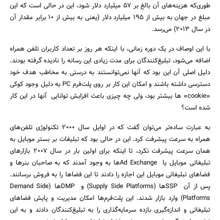
طوری‌که هزینه‌های آن بالغ بر 57 میلیارد دلار شود، این در حالی است که این
مبلغ در جهان به بیش از 195 میلیارد دلار (یعنی به بیش از 10 برابر مقدار آن
در سال 2013) می‌رسد.
با این اوصاف در یک دوره زمانی، با اینکه هر روز بر تعداد کاربران تلفن همراه
اضافه می‌شود، تبلیغ‌کنندگان برای مدت زیادی این رسانه را نادیده گرفته بودند.
دلیل اصلی آن این بود که آنها نمی‌توانستند به درستی به مخاطب هدف خود
دسترسی داشته باشند و امکان این کار بر روی پلت‌فرم PC به دلیل وجود کوکی‌
«cookie» ‌ها بیشتر بود، ولی چه چیزی باعث افزایش توانایی آنها در این کار
شده است؟
به عبارت ساده‌تر می‌توان گفت که در اوایل سال 2000 تکنولوژی تلفن‌های
همراه به سرعت پیشرفت کرد. این در حالی بود که تبلیغات بر بستر موبایل به
جستجو
همان سرعت پیشرفت نکرد، تا اینکه برای اولین بار در سال 2007 بازار‌های
تبلیغاتی موبایل یا Ad Exchange‌ها به وجود آمدند که به صاحبان بنر‌ها و
فضاهای تبلیغاتی موبایل این اجازه را دادند تا این فضاها را به فروش برسانند.
پس از آن SSPها (Supply Side Platforms) و DMPها (Demand Side
Platforms) وارد بازار شدند. این پلت‌فرم‌ها امکان مدیریت و پایش فضاهای
تبلیغاتی و اندازه‌گیری بازده سرمایه‌گذاری را به تبلیغ‌کنندگان دادند و به این