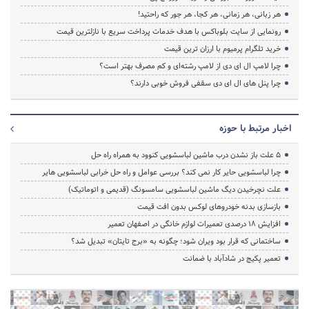
هر زبانی، هر زمانی، هر کجا، هر جور که راحتید!
رونمایی از سایت بلوباکس با هدف خدمات پرداخت سریع با نازلترین قیمت
خرید تلگرام پرمیوم با ارزان ترین قیمت
چرا لامپ ال ای دی از لامپ رشته‌ای و کم مصرف بهتر است؟
چرا پنل های ال ای دی سقفی فروش خوبی دارند؟
اخبار مرتبط با حوزه
5 علت باز نشدن درب ماشین لباسشویی کنوود به همراه راه حل
چرا لباسشویی حایر کار نمی کند؟ بررسی عوامل و راه حل خرابی لباسشویی هایر
علت نچرخیدن دیگ ماشین لباسشویی سامسونگ (قدیمی و اتوماتیک)
بازسازی بدنه خودروهای لوکس بدون افت قیمت
افزایش ۱۸ درصدی تعمیرات لوازم خانگی در اصفهان تعمیر
ساختمانی که قرار بود ویران شود؛ چگونه به «برج تایتان» تبدیل شد؟
تعمیر پکیج در شادآباد با ضمانت