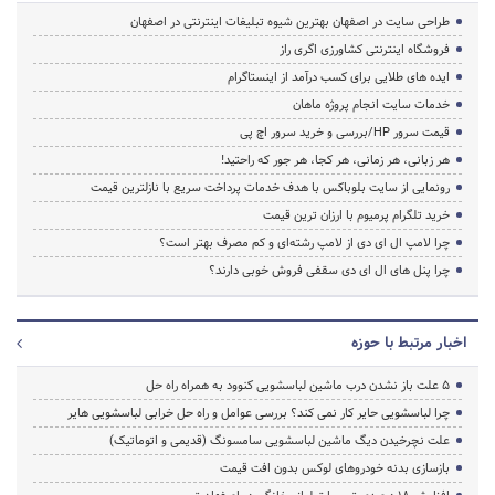
طراحی سایت در اصفهان بهترین شیوه تبلیغات اینترنتی در اصفهان
فروشگاه اینترنتی کشاورزی اگری راز
ایده های طلایی برای کسب درآمد از اینستاگرام
خدمات سایت انجام پروژه ماهان
قیمت سرور HP/بررسی و خرید سرور اچ پی
هر زبانی، هر زمانی، هر کجا، هر جور که راحتید!
رونمایی از سایت بلوباکس با هدف خدمات پرداخت سریع با نازلترین قیمت
خرید تلگرام پرمیوم با ارزان ترین قیمت
چرا لامپ ال ای دی از لامپ رشته‌ای و کم مصرف بهتر است؟
چرا پنل های ال ای دی سقفی فروش خوبی دارند؟
اخبار مرتبط با حوزه
5 علت باز نشدن درب ماشین لباسشویی کنوود به همراه راه حل
چرا لباسشویی حایر کار نمی کند؟ بررسی عوامل و راه حل خرابی لباسشویی هایر
علت نچرخیدن دیگ ماشین لباسشویی سامسونگ (قدیمی و اتوماتیک)
بازسازی بدنه خودروهای لوکس بدون افت قیمت