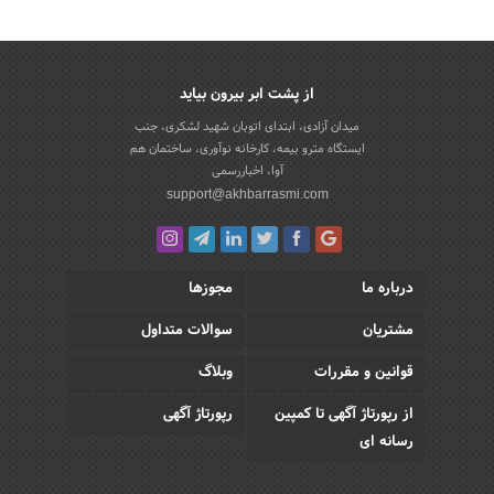
از پشت ابر بیرون بیاید
میدان آزادی، ابتدای اتوبان شهید لشکری، جنب
ایستگاه مترو بیمه، کارخانه نوآوری، ساختمان هم
آوا، اخباررسمی
support@akhbarrasmi.com
درباره ما
مجوزها
مشتریان
سوالات متداول
قوانین و مقررات
وبلاگ
از رپورتاژ آگهی تا کمپین
رپورتاژ آگهی
رسانه ای