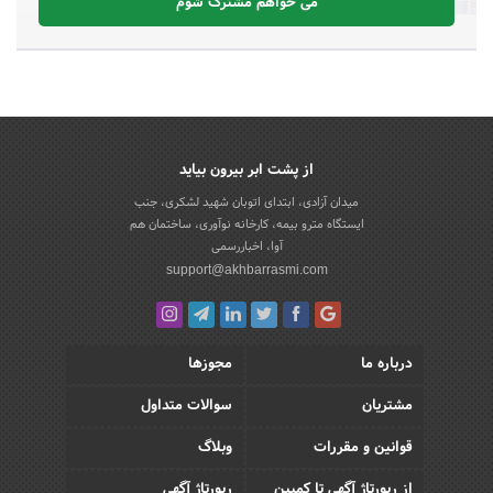
می خواهم مشترک شوم
از پشت ابر بیرون بیاید
میدان آزادی، ابتدای اتوبان شهید لشکری، جنب
ایستگاه مترو بیمه، کارخانه نوآوری، ساختمان هم
آوا، اخباررسمی
support@akhbarrasmi.com
درباره ما
مجوزها
مشتریان
سوالات متداول
قوانین و مقررات
وبلاگ
از رپورتاژ آگهی تا کمپین
رپورتاژ آگهی