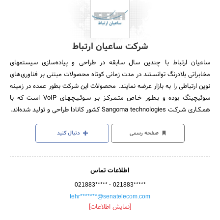
شرکت ساعیان ارتباط
ساعیان ارتباط با چندین سال سابقه در طراحی و پیاده‌سازی سیستمهای
مخابراتی بلادرنگ توانستند در مدت زمانی کوتاه محصولات مبتنی بر فناوری‌های
نوین ارتباطی را به بازار عرضه نمایند. محصولات این شرکت بطور عمده در زمینه
سوئیچینگ بوده و بـطـور خـاص متـمـرکـز بـر سـوئـیـچـهـای VoIP اسـت که با
همـکـاری شـرکـت Sangoma technologies کشور کانادا طراحی و تولید شده‌اند.
صفحه رسمی
دنبال کنید
اطلاعات تماس
-
021883*****
021883*****
tehr*******@senatelecom.com
[نمایش اطلاعات]