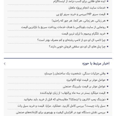
ایده های طلایی برای کسب درآمد از اینستاگرام
خدمات سایت انجام پروژه ماهان
قیمت سرور HP/بررسی و خرید سرور اچ پی
هر زبانی، هر زمانی، هر کجا، هر جور که راحتید!
رونمایی از سایت بلوباکس با هدف خدمات پرداخت سریع با نازلترین قیمت
خرید تلگرام پرمیوم با ارزان ترین قیمت
چرا لامپ ال ای دی از لامپ رشته‌ای و کم مصرف بهتر است؟
چرا پنل های ال ای دی سقفی فروش خوبی دارند؟
اخبار مرتبط با حوزه
وقتی جزئیات سنگی، شخصیت یک ساختمان را میسازد
عوامل موثر بر قیمت لوله گالوانیزه
عوامل موثر بر قیمت بلبرینگ صنعتی
قیمت میلگرد بستر در سه ماه پرالتهاب؛ از زبان تولیدکننده
دوزینگ پمپ اتاترون یا اینجکتا؟ مقایسه‌ای که قبل از خرید باید بخوانید
سیل پات چیست؟ بررسی کامل کاربرد، عملکرد، مزایا، قیمت و خرید سیل پات
بررسی نقش دستگاه نورد در افزایش کیفیت و بهره‌وری برای کارخانه‌های صنعتی