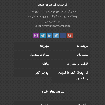
از پشت ابر بیرون بیاید
میدان آزادی، ابتدای اتوبان شهید لشکری، جنب
ایستگاه مترو بیمه، کارخانه نوآوری، ساختمان هم
آوا، اخباررسمی
support@akhbarrasmi.com
درباره ما
مجوزها
مشتریان
سوالات متداول
قوانین و مقررات
وبلاگ
از رپورتاژ آگهی تا کمپین
رپورتاژ آگهی
رسانه ای
سرویس‌های خبری