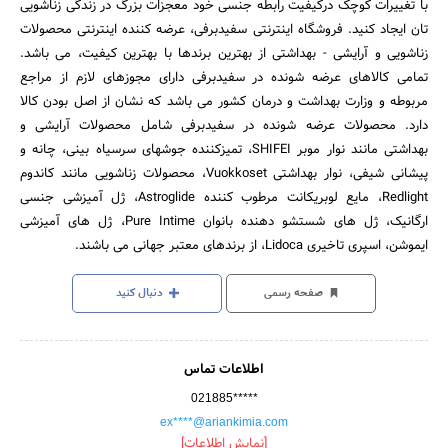
با تغییرات کوچک درکیفیت رابطه جنسی خود معجزات بزرگ در زندگی زناشویی
تان ایجاد کنید. فروشگاه اینترنتی سفیدبرفی، عرضه کننده اینترنتی محصولات
زناشویی و آرایشی - بهداشتی از بهترین برندها با بهترین کیفیت، می باشد.
تمامی کالاهای عرضه شونده در سفیدبرفی دارای مجوزهای لازم از مراجع
مربوطه و وزارت بهداشت و درمان کشور می باشد که نشان از اصل بودن کالا
دارد. محصولات عرضه شونده در سفیدبرفی شامل محصولات آرایشی و
بهداشتی مانند نوار موبر SHIFEI، تمیزکننده جوشهای سرسیاه بینی، چانه و
پیشانی شیفی، نوار بهداشتی Vuokkoset، محصولات زناشویی مانند کاندوم
Redlight، مایع لوبریکانت مرطوب کننده Astroglide، ژل آمیزشی جنسی
ارگانیک، ژل های شستشو دهنده بانوان Pure Intime، ژل های آمیزشی
ایموشن، اسپری تاخیری Lidoca، از برندهای معتبر جهانی می باشند.
صفحه رسمی
دنبال کنید
اطلاعات تماس
021885*****
ex****@ariankimia.com
[نمایش اطلاعات]