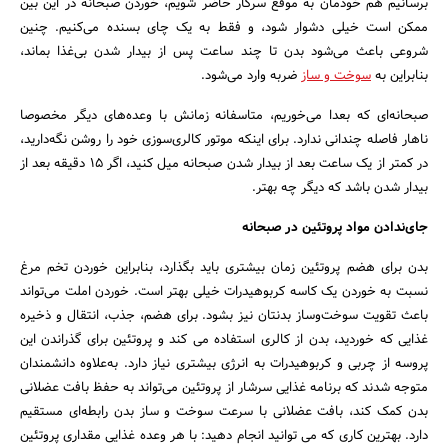
برسانیم هم خودمان به موقع سرکار حاضر شویم، خوردن صبحانه در این بین
ممکن است خیلی دشوار شود، و فقط به یک چای بسنده می‌کنیم. چنین
شروعی باعث می‌شود بدن تا چند ساعت پس از بیدار شدن بی‌غذا بماند،
بنابراین به
سوخت و ساز
ضربه وارد می‌شود.
صبحانه‌ای که بعدا می‌خوریم، متاسفانه زمانش با وعده‌های دیگر مخصوصا
ناهار فاصله چندانی ندارد. برای اینکه موتور کالری‌سوزی خود را روشن نگه‌دارید،
در کمتر از یک ساعت بعد از بیدار شدن صبحانه میل کنید، اگر 15 دقیقه بعد از
بیدار شدن باشد که دیگر چه بهتر.
جای‌ندادن مواد پروتئین در
صبحانه
بدن برای هضم پروتئین زمان بیشتری باید بگذارد، بنابراین خوردن تخم مرغ
نسبت به خوردن یک کاسه کربوهیدرات خیلی بهتر است. خوردن املت می‌تواند
باعث تقویت سوخت‌وساز بدنتان نیز بشود. برای هضم، جذب، انتقال و ذخیره
غذایی که خوردید، بدن از کالری استفاده می کند و پروتئین برای گذراندن این
پروسه از چربی و کربوهیدرات به انرژی بیشتری نیاز دارد. به‌علاوه دانشمندان
متوجه شدند که برنامه غذایی سرشار از پروتئین می‌تواند به حفظ بافت عضلانی
بدن کمک کند، بافت عضلانی با سرعت سوخت و ساز بدن رابطه‌ای مستقیم
دارد. بهترین کاری که می توانید انجام دهید: با هر وعده غذایی مقداری پروتئین