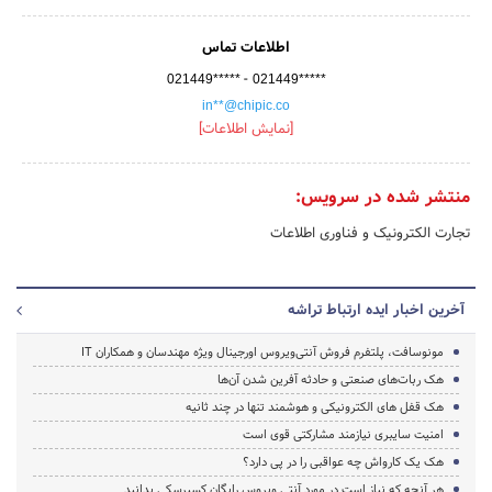
اطلاعات تماس
-
021449*****
021449*****
in**@chipic.co
[نمایش اطلاعات]
منتشر شده در سرویس:
تجارت الکترونیک و فناوری اطلاعات
آخرین اخبار ایده ارتباط تراشه
مونوسافت، پلتفرم فروش آنتی‌ویروس اورجینال ویژه مهندسان و همکاران IT
هک ربات‌های صنعتی و حادثه آفرین شدن آن‌ها
هک قفل های الکترونیکی و هوشمند تنها در چند ثانیه
امنیت سایبری نیازمند مشارکتی قوی است
هک یک کارواش چه عواقبی را در پی دارد؟
هر آنچه که نیاز است در مورد آنتی ویروس رایگان کسپرسکی بدانید