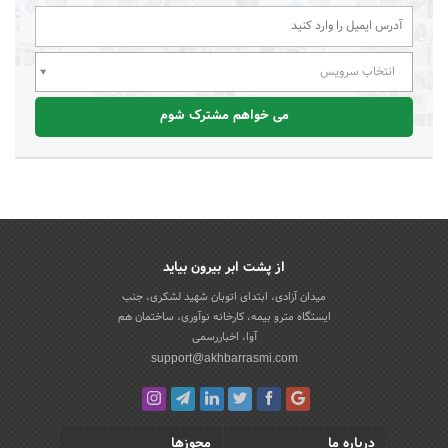
انتخاب سرویس
می خواهم مشترک شوم
از پشت ابر بیرون بیاید
میدان آزادی، ابتدای اتوبان شهید لشکری، جنب
ایستگاه مترو بیمه، کارخانه نوآوری، ساختمان هم
آوا، اخباررسمی
support@akhbarrasmi.com
درباره ما
مجوزها