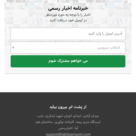
خبرنامه اخبار رسمی
اخبار را با توجه به حوزه موردنظر
در ایمیل خود دریافت کنید
انتخاب سرویس
می خواهم مشترک شوم
از پشت ابر بیرون بیاید
میدان آزادی، ابتدای اتوبان شهید لشکری، جنب
ایستگاه مترو بیمه، کارخانه نوآوری، ساختمان هم
آوا، اخباررسمی
support@akhbarrasmi.com