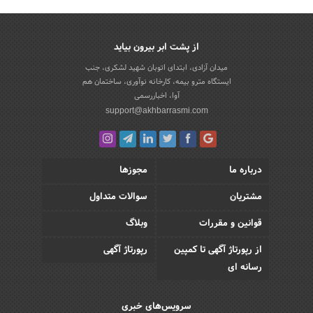
از پشت ابر بیرون بیاید
میدان آزادی، ابتدای اتوبان شهید لشکری، جنب
ایستگاه مترو بیمه، کارخانه نوآوری، ساختمان هم
آوا، اخباررسمی
support@akhbarrasmi.com
درباره ما
مجوزها
مشتریان
سوالات متداول
قوانین و مقررات
وبلاگ
از رپورتاژ آگهی تا کمپین
رپورتاژ آگهی
رسانه ای
سرویس‌های خبری