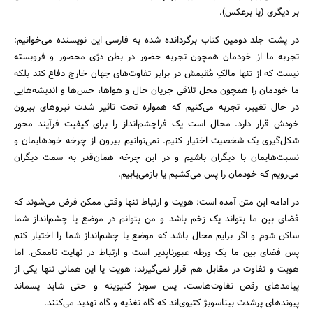
بر دیگری (یا برعکس).
در پشت جلد دومین کتاب برگردانده شده به فارسی این نویسنده می‌خوانیم:
تجربه ما از خودمان همچون تجربه حضور در بطن دژی محصور و فروبسته
نیست که از تنها مالکِ مُقیمش در برابر تفاوت‌های جهان خارج دفاع کند بلکه
ما خودمان را همچون محل تلاقی جریان حال و هواها، حس‌ها و اندیشه‌هایی
در حال تغییر، تجربه می‌کنیم که همواره تحت تاثیر شدت نیروهای بیرون
جستجو
خودش قرار دارد. محال است یک فراچشم‌انداز را برای کیفیت فرآیند محور
شکل‌گیری یک شخصیت اختیار کنیم. نمی‌توانیم بیرون از چرخه خودهایمان و
نسبت‌هایمان با دیگران باشیم و در این چرخه همان‌قدر به سمت دیگران
می‌رویم که خودمان را پس می‌کشیم یا بازمی‌یابیم.
در ادامه این متن آمده است: هویت و ارتباط تنها وقتی ممکن فرض می‌شوند که
فضای بین ما بتواند یک زخم باشد و من بتوانم در موضع یا چشم‌انداز شما
ساکن شوم و اگر برایم محال باشد که موضع یا چشم‌انداز شما را اختیار کنم
پس فضای بین ما یک ورطه عبورناپذیر است و ارتباط در نهایت ناممکن. اما
هویت و تفاوت در مقابل هم قرار نمی‌گیرند: هویت یا این‌ همانی تنها یکی از
پیامدهای رقص تفاوت‌هاست. پس سوبژ کتیویته و حتی شاید پسماند
پیوندهای پرشدت بیناسوبژ کتیوی‌اند که گاه تغذیه و گاه تهدید می‌کنند.