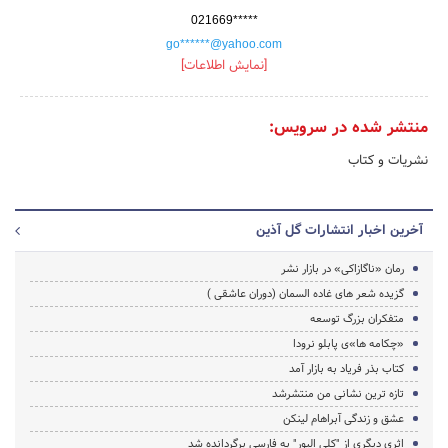
021669*****
go******@yahoo.com
[نمایش اطلاعات]
منتشر شده در سرویس:
نشریات و کتاب
آخرین اخبار انتشارات گل آذین
رمان «ناگازاکی» در بازار نشر
گزیده شعر های غاده السمان (دوران عاشقی )
متفکران بزرگ توسعه
«چکامه ها»ی پابلو نرودا
کتاب بذر فریاد به بازار آمد
تازه ترین نشانی من منتشرشد
عشق و زندگی آبراهام لینکن
اثری دیگری از "کلی الیور" به فارسی برگردانده شد