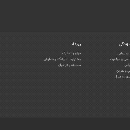
زندگی
رویداد
و زیبایی
حراج و تخفیف
اسی و موفقیت
جشنواره، نمایشگاه و همایش
باس
مسابقه و فراخوان
 و تفریح
یون و منزل