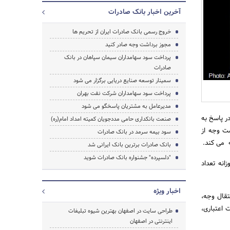
آخرین اخبار بانک صادرات
خروج رسمی بانک صادرات ایران از تحریم ها
مجوز برداشت وجه صادر کنید
جستجو
پرداخت سود سهامداران سیمان سپاهان در بانک
صادرات
سمینار توسعه صنایع دریایی برگزار می شود
پرداخت سود سهامداران شرکت نفت بهران
مدیرعامل به مشتریان پاسخگو می شود
ر پاسخ به
صنعت بانکداری حامی مددجویان کمیته امداد امام(ره)
شت وجه از
سود بیمه سرمد در بانک صادرات
ه می کند.
بانک صادرات برترین بانک ایرانی شد
"دلسپرده" جشنواره بانک صادرات شوید
نک رشد 18 درصدی میانگین روزانه تعداد
اخبار ویژه
تقال وجه،
 اعتباری،
طراحی سایت در اصفهان بهترین شیوه تبلیغات
اینترنتی در اصفهان