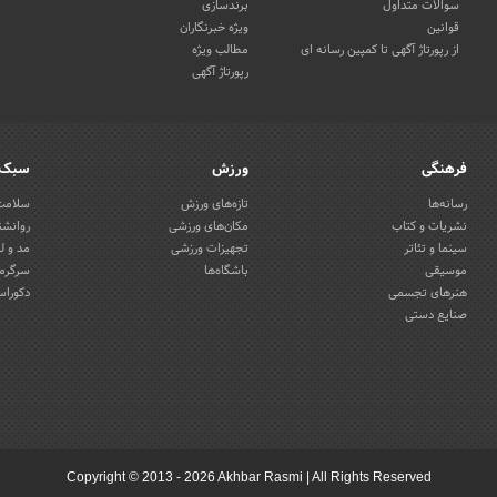
سوالات متداول
برندسازی
قوانین
ویژه خبرنگاران
از رپورتاژ آگهی تا کمپین رسانه ای
مطالب ویژه
رپورتاژ آگهی
فرهنگی
ورزش
سبک 
رسانه‌ها
تازه‌های ورزش
سلامت 
نشریات و کتاب
مکان‌های ورزشی
روانشن
سینما و تئاتر
تجهیزات ورزشی
مد و ل
موسیقی
باشگاه‌ها
سرگرمی
هنرهای تجسمی
دکوراس
صنایع دستی
Copyright © 2013 - 2026 Akhbar Rasmi
|
All Rights Reserved