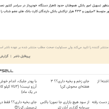
گفتنی است این بانک به منظور تسهیل امور بانکی هموطنان حدود 5هزار دستگاه خودپرداز در س
این دستگاه ها روزانه به طور متوسط 2میلیون و 433 هزار تراکنش بانکی دارندگان کارت بانک های عضو ش
منتشر کننده را تایید می‌کند ولی مسئولیت صحت مطلب منتشر شده بر عهده ناشر اس
پروفایل ناشر
گزارش 
شته! از
جای زخم و بخیه داری؟؟ 3
با پودر جلبک، اندام خوش
هفته‌ای محوش کن!
آرزو نیست! (3ت
در یک ماه)
ز دست رفته
از سود هیچ بازاری جا نمون! باکس
سرمایه گذاری آبان تتر
ترمیمش کن!😍