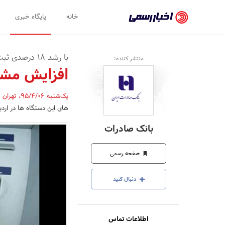
اخبار
خانه
پایگاه خبری
رسمی
-
با رشد 18 درصدی ثبت شد
منتشر کننده:
اخبار
افزایش مشت
تایید
یک‌شنبه 95/4/06
،
تهران
,
شده
های این دستگاه ها در اردیبهشت ما
شرکت‌ها،
بانک صادرات
سازمان‌ها
و
صفحه رسمی
روابط
دنبال کنید
عمومی‌ها
اطلاعات تماس