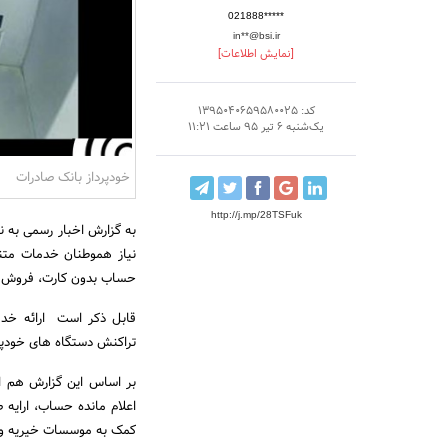
021888*****
in**@bsi.ir
[نمایش اطلاعات]
کد: 1395040659580025
یک‌شنبه 6 تیر 95 ساعت 11:21
خودپرداز بانک صادرات
http://j.mp/28TSFuk
به گزارش اخبار رسمی به ن
نیاز هموطنان خدمات متنو
حساب بدون کارت، فروش شار
تراکنش دستگاه های خودپرد
بر اساس این گزارش هم اک
اعلام مانده حساب، ارایه
کمک به موسسات خیریه و اع