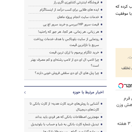
فروشگاه اینترنتی کشاورزی اگری راز
راسر کشور نصب کرده که
ایده های طلایی برای کسب درآمد از اینستاگرام
تاب را با موفقیت
خدمات سایت انجام پروژه ماهان
قیمت سرور HP/بررسی و خرید سرور اچ پی
هر زبانی، هر زمانی، هر کجا، هر جور که راحتید!
رونمایی از سایت بلوباکس با هدف خدمات پرداخت
سریع با نازلترین قیمت
خرید تلگرام پرمیوم با ارزان ترین قیمت
ت.
چرا لامپ ال ای دی از لامپ رشته‌ای و کم مصرف بهتر
است؟
تخلف
چرا پنل های ال ای دی سقفی فروش خوبی دارند؟
اخبار مرتبط با حوزه
 فرم
آشنایی با روش‌های خرید کارت هدیه؛ از کارت بانکی تا
ا7 کیلو کاهش وزن
کارت‌های دیجیتال
مهم‌ترین اصطلاحات بانکی که هر فردی باید بداند
جای بخیه داری؟؟ فقط در 3 هفته
تبدیل شماره کارت بانکی به شبا و حساب با بلوتبدیل
سرمایه گذاری در گواهی سپرده طلا بانک ها