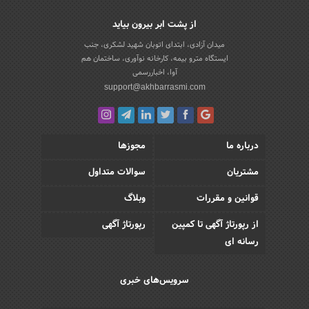
از پشت ابر بیرون بیاید
میدان آزادی، ابتدای اتوبان شهید لشکری، جنب
ایستگاه مترو بیمه، کارخانه نوآوری، ساختمان هم
آوا، اخباررسمی
support@akhbarrasmi.com
درباره ما
مجوزها
مشتریان
سوالات متداول
قوانین و مقررات
وبلاگ
از رپورتاژ آگهی تا کمپین
رپورتاژ آگهی
رسانه ای
سرویس‌های خبری