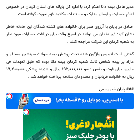
مدیر عامل بیمه دانا اعلام کرد: با اداره کل پایانه های استان کرمان در خصوص
اعلام خسارت و ارسال مدارک و مستندات مکاتبه لازم صورت گرفته است .
صادق در پایان با آرزوی صبر برای خانواده های کشته شدگان این حادثه خاطر
نشان کرد: ذی نفعان می توانند در اسرع وقت برای دریافت خسارات مورد نظر
جستجو
به شعبه کرمان این شرکت مراجعه کنند .
گفتنی است اتوبوس واژگون شده تحت پوشش بیمه حوادث سرنشین مسافر و
مازاد بر بیمه شخص ثالث شعبه کرمان بیمه دانا بوده که طبق تعهدات فی
مابین، برای فوت و نقص عضو 192٫000٫000 ریال و هزینه پزشکی 19٫200٫000
ریال به خانواده قربانیان و مصدومان سانحه پرداخت خواهد شد .
### پایان خبر رسمی