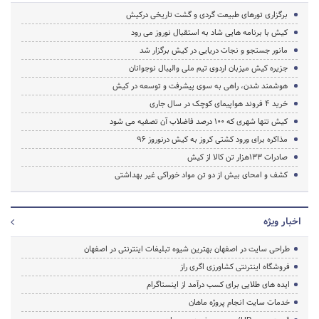
برگزاری تورهای طبیعت گردی و گشت تاریخی درکیش
کیش با برنامه هایی شاد به استقبال نوروز می رود
مانور جستجو و نجات دریایی در کیش برگزار شد
جزیره کیش میزبان اردوی تیم ملی والیبال نوجوانان
هوشمند شدن، راهی به سوی پیشرفت و توسعه در کیش
خرید 4 فروند هواپیمای کوچک در سال جاری
کیش تنها شهری که 100 درصد فاضلاب آن تصفیه می شود
مذاکره برای ورود کشتی کروز به کیش درنوروز 96
صادرات 133هزار تن کالا از کیش
کشف و امحای بیش از دو تن مواد خوراکی غیر بهداشتی
اخبار ویژه
طراحی سایت در اصفهان بهترین شیوه تبلیغات اینترنتی در اصفهان
فروشگاه اینترنتی کشاورزی اگری راز
ایده های طلایی برای کسب درآمد از اینستاگرام
خدمات سایت انجام پروژه ماهان