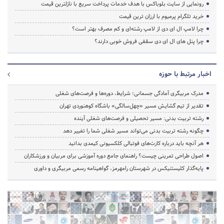
رونمایی از سایت بلوباکس با هدف خدمات پرداخت سریع با نازلترین قیمت
خرید تلگرام پرمیوم با ارزان ترین قیمت
چرا لامپ ال ای دی از لامپ رشته‌ای و کم مصرف بهتر است؟
چرا پنل های ال ای دی سقفی فروش خوبی دارند؟
اخبار مرتبط با حوزه
مدرک مربیگری آمادگی جسمانی؛ شرایط، دوره‌ها و فرصت‌های شغلی
تقدیر از تیم گشایش مسیر «چهل‌سالگی» باشگاه کوهنوردی تهران
رشته تربیت بدنی: مسیر تحصیلی و فرصت‌های شغلی آینده
چگونه رشته تربیت بدنی می‌تواند مسیر شغلی شما را تغییر دهد
هر آنچه باید درباره کارت‌های فوتبالی کلکسیونی کیمدی بدانید
اصول طراحی تمرینی چیست؟ راهنمای جامع دوره آموزشی برای مربیان و ورزشکاران
پایه‌گذار کلیستنیکس در شهرستان رامهرمز، گواهینامه رسمی مربیگری و داوری