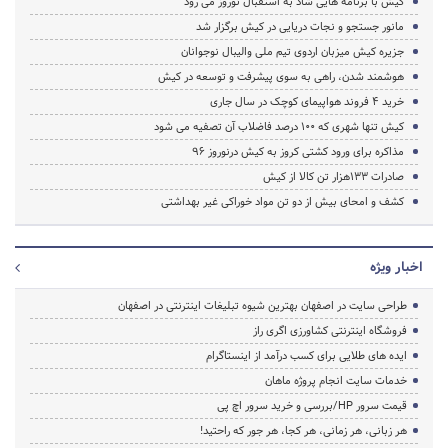
کیش با برنامه هایی شاد به استقبال نوروز می رود
مانور جستجو و نجات دریایی در کیش برگزار شد
جزیره کیش میزبان اردوی تیم ملی والیبال نوجوانان
هوشمند شدن، راهی به سوی پیشرفت و توسعه در کیش
خرید 4 فروند هواپیمای کوچک در سال جاری
کیش تنها شهری که 100 درصد فاضلاب آن تصفیه می شود
مذاکره برای ورود کشتی کروز به کیش درنوروز 96
صادرات 133هزار تن کالا از کیش
کشف و امحای بیش از دو تن مواد خوراکی غیر بهداشتی
اخبار ویژه
طراحی سایت در اصفهان بهترین شیوه تبلیغات اینترنتی در اصفهان
فروشگاه اینترنتی کشاورزی اگری راز
ایده های طلایی برای کسب درآمد از اینستاگرام
خدمات سایت انجام پروژه ماهان
قیمت سرور HP/بررسی و خرید سرور اچ پی
هر زبانی، هر زمانی، هر کجا، هر جور که راحتید!