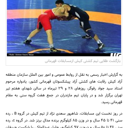
بانک، بیمه و سرمایه
مسکن و ساختمان
بازگشت طلایی تیم کشتی کیش ازمسابقات قهرمانی
به گزارش اخبار رسمی به نقل از روابط عمومی و امور بین الملل سازمان منطقه
آزاد کیش رقابت های کشتی آزاد پیشکسوتان قهرمانی کشور، یادواره مرحوم
استاد سید جواد رفوگر، روزهای 28 و 29 تیرماه در سالن شهدای هفتم تیر
تهران برگزار شد و در پایان تیم مازندران در جمع هفت گروه سنی به مقام
قهرمانی رسید.
در روز نخست این مسابقات، شاهپور سعدی نژاد از تیم کیش در گروه B ، رده
سنی 41 تا 45 سال و در وزن 85 کیلوگرم برنده مدال برنز شد. در گروه c، رده
سنی 46 تا 50 سال و دروزن 97 کیلوگرم، جلیل عبدالملکی با شکست حریفان