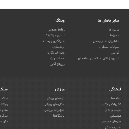
سایر بخش ها
وبلاگ
درباره ما
روابط عمومی
مجوزها
آنلاین مارکتینگ
مشتریان اخبار رسمی
خبرنگاری و رسانه
سوالات متداول
برندسازی
قوانین
ویژه خبرنگاران
از رپورتاژ آگهی تا کمپین رسانه ای
مطالب ویژه
رپورتاژ آگهی
فرهنگی
ورزش
سبک 
رسانه‌ها
تازه‌های ورزش
سلامت 
نشریات و کتاب
مکان‌های ورزشی
روانشن
سینما و تئاتر
تجهیزات ورزشی
مد و ل
موسیقی
باشگاه‌ها
سرگرمی
هنرهای تجسمی
دکوراس
صنایع دستی