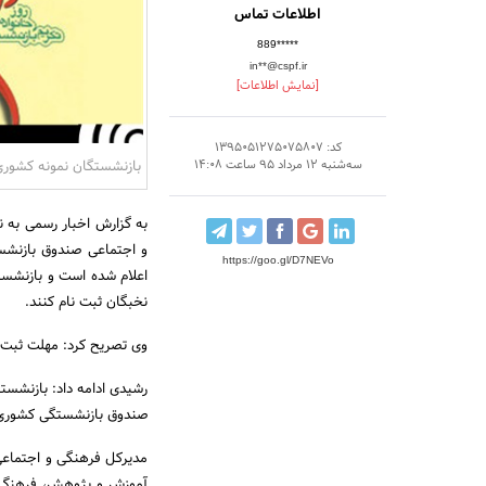
اطلاعات تماس
889*****
in**@cspf.ir
[نمایش اطلاعات]
کد: 1395051275075807
بازنشستگان نمونه کشوری
سه‌شنبه 12 مرداد 95 ساعت 14:08
به گزارش اخبار رسمی به 
و اجتماعی صندوق بازنشست
https://goo.gl/D7NEVo
اعلام شده است و بازنشست
نخبگان ثبت ‏نام کنند.‏
وی تصریح کرد: مهلت ثبت ن
رشیدی ادامه داد: بازنشستگ
صندوق بازنشستگی کشوری ا
مدیرکل فرهنگی و اجتماع
آموزش و پژوهش، فرهنگ ‏و