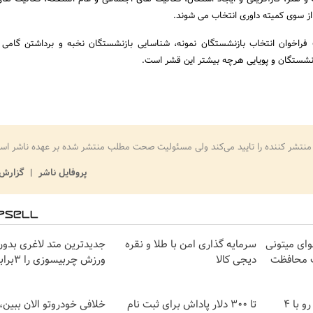
 از سوی کمیته داوری انتخاب می شوند.‏
راخوان انتخاب بازنشستگان نمونه، شناسایی بازنشستگان نخبه و برداشتن ‏گامی 
نشستگان و پویایی هرچه بیشتر این قشر است.‏
منتشر کننده را تایید می‌کند ولی مسئولیت صحت مطلب منتشر شده بر عهده ناشر اس
پروفایل ناشر
گزارش 
وای میتونی
سرمایه گذاری امن با طلا و نقره
جدیدترین متد لاغری بدون
ت محافظت
دیجی کالا
ورزش چربیسوزی را 3برابر می کند
اینترنت LTE پیشگامان رو با 4
تا ۳۰۰ دلار پاداش برای ثبت نام
خلافی خودروتو الان ببین، 