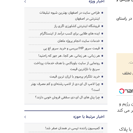
اخبار ویژه
طراحی سایت در اصفهان بهترین شیوه تبلیغات
در راستای
اینترنتی در اصفهان
فروشگاه اینترنتی کشاورزی اگری راز
ایده های طلایی برای کسب درآمد از اینستاگرام
خدمات سایت انجام پروژه ماهان
قیمت سرور HP/بررسی و خرید سرور اچ پی
هر زبانی، هر زمانی، هر کجا، هر جور که راحتید!
ت.
رونمایی از سایت بلوباکس با هدف خدمات پرداخت
سریع با نازلترین قیمت
تخلف
خرید تلگرام پرمیوم با ارزان ترین قیمت
چرا لامپ ال ای دی از لامپ رشته‌ای و کم مصرف بهتر
است؟
چرا پنل های ال ای دی سقفی فروش خوبی دارند؟
 رژیم و
اخبار مرتبط با حوزه
کمیسیون راننده تپسی در همدان صفر شد!
با پلاک