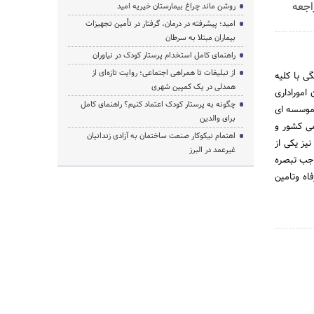
اجعه
روشن ماند چراغ بیمارستان خیریه امید
امید؛ پیشرفته در درمان، گرفتار در تأمین تجهیزات
بیماران مبتلا به سرطان
راهنمای کامل استخدام پرستار کودک در نیاوران
از تبلیغات تا همراهی اجتماعی؛ روایت تازه‌ای از
اداره کل بازنشستگی با کلیه
همدلی در یک کمپین شهری
اموراداری
چگونه به پرستار کودک اعتماد کنیم؟ راهنمای کامل
کشوری به صورت موسسه ای
برای والدین
می کشور و
اهتمام نیکوکار صنعت ساختمان به آزادی زندانیان
ری نیز یکی از
غیرعمد در البرز
م جامع رفاه وتامین اجتماعی در تاریخ 21/2/1383 و به موجب تبصره
فاه وتامین