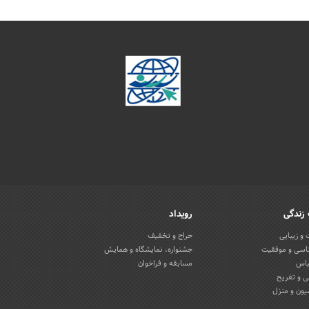
زندگی
رویداد
و زیبایی
حراج و تخفیف
اسی و موفقیت
جشنواره، نمایشگاه و همایش
باس
مسابقه و فراخوان
 و تفریح
یون و منزل