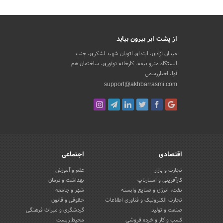
از پشت ابر بیرون بیاید
میدان آزادی، ابتدای اتوبان شهید لشکری، جنب
ایستگاه مترو بیمه، کارخانه نوآوری، ساختمان هم
آوا، اخباررسمی
support@akhbarrasmi.com
اقتصادی
اجتماعی
تجارت و بازار
علم و آموزش
کارآفرینی و استارتاپ
بهداشت و درمان
نفت، انرژی و صنایع وابسته
شهر و جامعه
تجارت الکترونیک و فناوری اطلاعات
حقوقی و قانون
صنعت و تولید
گردشگری و میراث فرهنگی
کسب و کار و خرده فروشی
محیط زیست