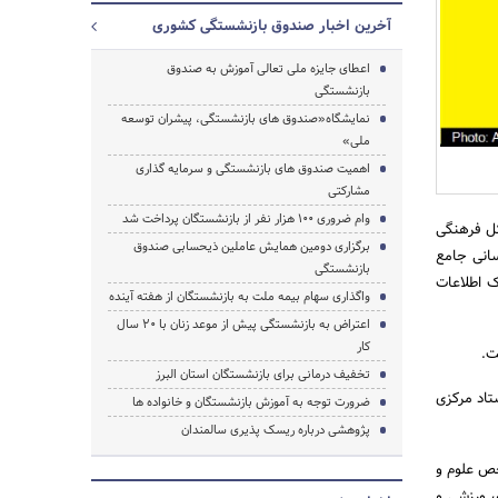
آخرین اخبار صندوق بازنشستگی کشوری
اعطای جایزه ملی تعالی آموزش به صندوق
بازنشستگی
نمایشگاه«صندوق های بازنشستگی، پیشران توسعه
جستجو
ملی»
اهمیت صندوق های بازنشستگی و سرمایه گذاری
مشارکتی
وام ضروری ۱۰۰ هزار نفر از بازنشستگان پرداخت شد
کل فرهنگی
برگزاری دومین همایش عاملین ذیحسابی صندوق
سانی جامع
بازنشستگی
ک اطلاعات
واگذاری سهام بیمه ملت به بازنشستگان از هفته آینده
اعتراض به بازنشستگی پیش از موعد زنان با ۲۰ سال
کار
.‏
تخفیف درمانی برای بازنشستگان استان البرز
ستاد مرکزی
ضرورت توجه به آموزش بازنشستگان و خانواده ها
پژوهشی درباره ریسک پذیری سالمندان
ص علوم و
ی ورزشی و