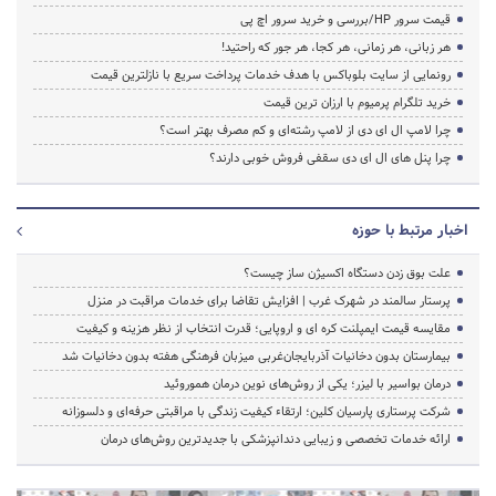
قیمت سرور HP/بررسی و خرید سرور اچ پی
هر زبانی، هر زمانی، هر کجا، هر جور که راحتید!
رونمایی از سایت بلوباکس با هدف خدمات پرداخت سریع با نازلترین قیمت
خرید تلگرام پرمیوم با ارزان ترین قیمت
چرا لامپ ال ای دی از لامپ رشته‌ای و کم مصرف بهتر است؟
چرا پنل های ال ای دی سقفی فروش خوبی دارند؟
اخبار مرتبط با حوزه
علت بوق زدن دستگاه اکسیژن ساز چیست؟
پرستار سالمند در شهرک غرب | افزایش تقاضا برای خدمات مراقبت در منزل
مقایسه قیمت ایمپلنت کره ای و اروپایی؛ قدرت انتخاب از نظر هزینه و کیفیت
بیمارستان بدون دخانیات آذربایجان‌غربی میزبان فرهنگی هفته بدون دخانیات شد
درمان بواسیر با لیزر؛ یکی از روش‌های نوین درمان هموروئید
شرکت پرستاری پارسیان کلین؛ ارتقاء کیفیت زندگی با مراقبتی حرفه‌ای و دلسوزانه
ارائه خدمات تخصصی و زیبایی دندانپزشکی با جدیدترین روش‌های درمان