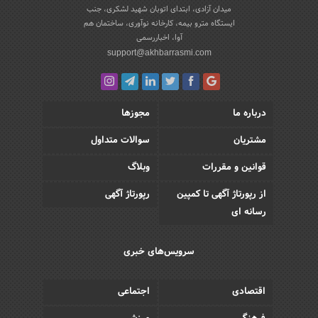
میدان آزادی، ابتدای اتوبان شهید لشکری، جنب
ایستگاه مترو بیمه، کارخانه نوآوری، ساختمان هم
آوا، اخباررسمی
support@akhbarrasmi.com
درباره ما
مجوزها
مشتریان
سوالات متداول
قوانین و مقررات
وبلاگ
از رپورتاژ آگهی تا کمپین
رپورتاژ آگهی
رسانه ای
سرویس‌های خبری
اقتصادی
اجتماعی