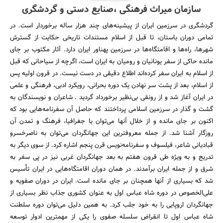
سازمان میراث فرهنگی ،صنایع دستی و گردشگری
گردشگری در سرزمین ایران از پیشینه‌های چند هزار ساله برخوردار است. در
تمامی دوران باستان، تا قبل از اسلام مستندات تاریخی حکایت از گسترش
شهرها، راه‌ها و اقامتگاه‌ها در سرزمین پهناور ایران دارد. آثار مکتوب‌ بر جای
مانده حاکی از سفر یونانیان و رومیان به ایران است، اگرچه از سیاحانی که قبل
از اسلام به ایران سفر کرده‌اند اطلاع دقیقی در دست نیست. در قرون اولیه پس
از اسلام، بعد از پشت سر نهادن یک دوره بحرانی، رویکرد ادبی، فرهنگی و علمی
در ایران آغاز شد و از رونقی بی‌نظیر برخورداد گردید . شاعران و نویسندگان به
گشت و گذار در سرزمین اسلامی پرداختند که حاصل آن سفرنامه‌هایی بود که
اکنون بر جای مانده و از خلال آنها می‌توان با جغرافیا، فرهنگ و تمدن آن
روزگار آشنا شد. از جمله معروفترین این جهانگردان می‌توان به ناصرخسرو
قبادیانی شاعر، فیلسوف و سفرنامه‌نویس قرن پنجم اشاره کرد. از سوی دیگر به
تدریج و به ویژه طی قرون هفتم به بعد جهانگردان غربی نیز در پی سفر به
شرق و از جمله ایران برآمدند. در همان دوران اقامتگاه‌هایی در ایران تأسیس
شد که بسیاری از آنها همچنان بر جای مانده است. ایران در دوران صفویه و
علی‌الخصوص در دوره شاه عباس اول به عنوان کشوری جذاب نظر بسیاری از
جهانگردان اروپایی را به خود جلب کرد. به همین دلیل می‌توان دوره سلطنت
شاه عباس اول تا انقراض سلسله صفوی را یکی از مهمترین ادوار توسعه