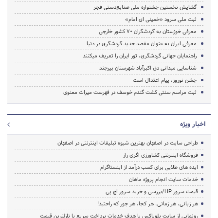
گشایش نخستین جشنواره ملی صنایع‌دستی فجر
ثبت ملی سرود «خمینی ای امام»
معرفی خوزستان به گردشگران 70 کشور خارجی
معرفی ایران به عنوان مقصد جدید گردشگری در دنیا
راهنمایان جهانی گردشگری، تور ایران را تعریف میکنند
شناسایی میدانی دق اکبرآباد شهرستان بیرجند
جشن نوروز، پیام اعتدال است
ثبت مراسم سنتی کشت گندم خوسف در فهرست میراث معنوی
اخبار ویژه
طراحی سایت در اصفهان بهترین شیوه تبلیغات اینترنتی در اصفهان
فروشگاه اینترنتی کشاورزی اگری راز
ایده های طلایی برای کسب درآمد از اینستاگرام
خدمات سایت انجام پروژه ماهان
قیمت سرور HP/بررسی و خرید سرور اچ پی
هر زبانی، هر زمانی، هر کجا، هر جور که راحتید!
رونمایی از سایت بلوباکس با هدف خدمات پرداخت سریع با نازلترین قیمت