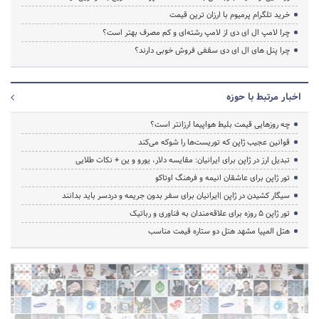
خرید تلگرام پرمیوم با ارزان ترین قیمت
چرا لامپ ال ای دی از لامپ رشته‌ای و کم مصرف بهتر است؟
چرا پنل های ال ای دی سقفی فروش خوبی دارند؟
اخبار مرتبط با حوزه
چه روزهایی قیمت بلیط هواپیما ارزانتر است؟
قوانین عجیب ژاپن که توریست‌ها را شوکه می‌کند
تبدیل ارز در ژاپن برای ایرانیان: مقایسه دلار، یورو و ین + نکات طلایی
تور ژاپن برای عاشقان انیمه و فرهنگ اوتاکو
سیگار کشیدن در ژاپن |ایرانیان برای سفر بدون جریمه و دردسر باید بدانند
تور ژاپن ۵ روزه برای علاقه‌مندان به فناوری و رباتیک
هتل المپیا مشهد هتل دو ستاره قیمت مناسب