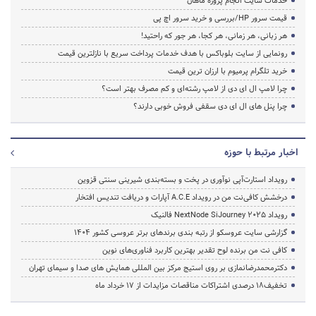
خدمات سایت انجام پروژه ماهان
قیمت سرور HP/بررسی و خرید سرور اچ پی
هر زبانی، هر زمانی، هر کجا، هر جور که راحتید!
رونمایی از سایت بلوباکس با هدف خدمات پرداخت سریع با نازلترین قیمت
خرید تلگرام پرمیوم با ارزان ترین قیمت
چرا لامپ ال ای دی از لامپ رشته‌ای و کم مصرف بهتر است؟
چرا پنل های ال ای دی سقفی فروش خوبی دارند؟
اخبار مرتبط با حوزه
رویداد استارت‌آپی نوآوری در پخت و بسته‌بندی شیرینی سنتی قزوین
درخشش کافی‌نت من در رویداد A.C.E آپارات و دریافت تندیس افتخار
رویداد NextNode SiJourney 2025 فالنیک
گزارشی سایت عروسکو از رتبه بندی برندهای برتر عروسی کشور 1404
کافی نت من برنده لوح تقدیر بهترین کاربرد فناوری‌های نوین
دکترمحمدرضانمازی بر روی استیج مرکز بین المللی همایش های صدا و سیمای تهران
تخفیف‌18 درصدی اشتراکات مناقصات مزایدات از 17 خرداد ماه