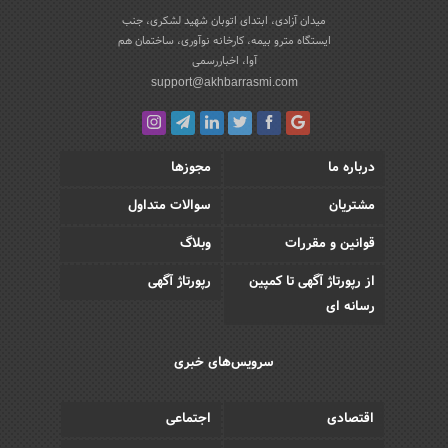
میدان آزادی، ابتدای اتوبان شهید لشکری، جنب
ایستگاه مترو بیمه، کارخانه نوآوری، ساختمان هم
آوا، اخباررسمی
support@akhbarrasmi.com
درباره ما
مجوزها
مشتریان
سوالات متداول
قوانین و مقررات
وبلاگ
از رپورتاژ آگهی تا کمپین
رپورتاژ آگهی
رسانه ای
سرویس‌های خبری
اقتصادی
اجتماعی