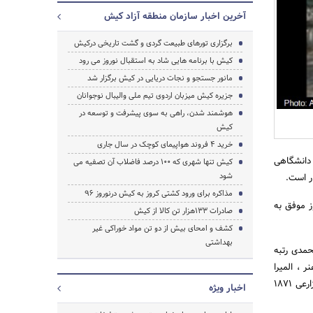
آخرین اخبار سازمان منطقه آزاد کیش
برگزاری تورهای طبیعت گردی و گشت تاریخی درکیش
کیش با برنامه هایی شاد به استقبال نوروز می رود
مانور جستجو و نجات دریایی در کیش برگزار شد
جزیره کیش میزبان اردوی تیم ملی والیبال نوجوانان
هوشمند شدن، راهی به سوی پیشرفت و توسعه در
کیش
خرید 4 فروند هواپیمای کوچک در سال جاری
قه آزاد کیش بین 45 دانش آموز پیش دانشگاهی
جستجو
کیش تنها شهری که 100 درصد فاضلاب آن تصفیه می
شود
مذاکره برای ورود کشتی کروز به کیش درنوروز 96
آموز موفق به
صادرات 133هزار تن کالا از کیش
کشف و امحای بیش از دو تن مواد خوراکی غیر
بهداشتی
 472 ریاضی،‌ محمد مهدی محمدی رتبه
ن، نگار غدیری رتبه 749 هنر، 1372 زبان و1833 ریاضی ، ثنا ذوالفقاری رتبه 920 هنر ، المیرا
کشتکار رتبه 960 زبان و 1197 ریاضی، بکتاش رییسی رتبه 1349 هنر، بنیامین زارعی رتبه 1715 هنر واحمد زارعی 1871
اخبار ویژه