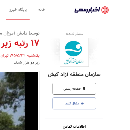
اخبار
خانه
پایگاه خبری
رسمی
-
توسط دانش آموزان 
منتشر کننده:
اخبار
17 رتبه زیر دو هزار درکنکور سراسری 95
تایید
یک‌شنبه 95/5/24
،
تهران
شده
زیر دو هزار شدند.
شرکت‌ها،
سازمان منطقه آزاد کیش
سازمان‌ها
و
صفحه رسمی
روابط
دنبال کنید
عمومی‌ها
اطلاعات تماس