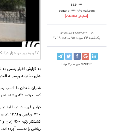
882*****
sogand*******@gmail.com
[نمایش اطلاعات]
کد: 1395052485135611
یک‌شنبه 24 مرداد 95 ساعت 17:18
17 رتبه زیر دو هزار درکنکور سراسری 95
http://goo.gl/cMZKGR
های دخترانه وپسرانه الغدیر،‌ 17 رتبه زیر دوهزار در کنکور سراسری امسال بدست آمد و ازاین تعداد 10 رتبه ز
کسب رتبه 42دررشته هنر نیز و رتبه 825 در رشته تجربی شده است.
ریاضی را بدست آورده اند.