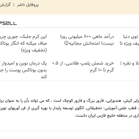
پروفایل ناشر
گزارش 
وی دنیا
درآمد ماهی 800 میلیونی رویا
این کرم جلبک، جوری چروک
ف ویژه تا
نیست! امتحانش مجانیه😉
صاف میکنه که انگار بوتا
(تخفیف ویژه)
 و نقره |
خرید شمش پلمپ طلاسی، از ۰.۵
یک درمان نوین و امیدوار 
گرم تا ۱۰ گرم
بدون بوتاکس پوست را جو
کند
ر کیش، هندورابی، فارور بزرگ و فارور کوچک است ، که می تواند بآن را به عنوان بر
 قطب علمی-آموزشی- تحقیقاتی، الگوی توسعه پایدار با بهره گیری از فن آوریهای نوی
اری در منطقه خلیج فارس ایران دانست.