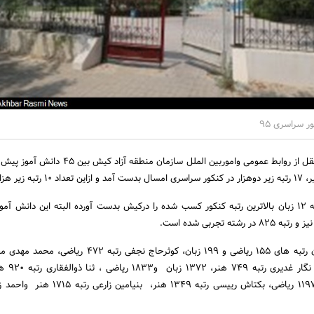
به گزارش اخبار رسمی به نقل از روابط عمومی واموربین الملل سازمان منط
یر هزار است.
شایان خندان با کسب رتبه 12 زبان بالاترین رتبه کنکور کسب شده را درکیش بدست آورده البته این دانش 
دراین فهرست نیما ایقانیان رتبه های 155 ریاضی و 199 زبان، کوثرحاج نجفی رتبه
726 ریاضی و1384 زبا