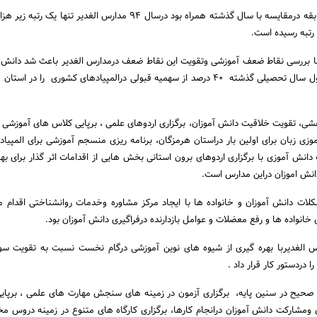
نتایج امسال با رشد بی سابقه درمقایسه با سال گذشته همراه بود درسال 94 مدارس الغدیر تنها
ا بررسی نقاط ضعف آموزشی وتقویت این نقاط ضعف درمدارس الغدیر باعث شد دانش ا
مدارس برای اولین بار درطول سال تحصیلی گذشته 40 درصد از سهمیه قبولی درالمپیادهای کشوری را در 
ی، تقویت خلاقیت دانش آموزان، برگزاری اردوهای علمی ، برپایی کلاس های آموزشی د
 اموزی زبان برای اولین بار دراستان هرمزگان، برنامه ریزی منسجم آموزشی برای المپیا
دانش آموزی با برگزاری اردوهای برون استانی بخش هایی از اقدامات اثر گذار برای به
انش اموزان دراین مدارس است.
ات دانش آموزان و خانواده ها با ایجاد مرکز مشاوره وخدمات روانشناختی اقدام م
واده ها و رفع معضلات و عوامل بازدارنده درفراگیری دانش آموزان بود.
س الغدیربا بهره گیری از شیوه های نوین آموزشی درگام نخست نسبت به تقویت سو
دردستور کار قرار داد .
صحیح در سنین پایه، برگزاری آزمون در زمینه های سنجش مهارت های علمی ، برپای
ومشارکت دانش آموزان درانجام کارها، برگزاری کارگاه های متنوع در زمینه دروس مخت