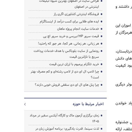
طراحی سایت در اصفهان بهترین شیوه تبلیغات
 یک رتبه زیر هزار داشتند و
اینترنتی در اصفهان
فروشگاه اینترنتی کشاورزی اگری راز
ایده های طلایی برای کسب درآمد از اینستاگرام
موزان این
خدمات سایت انجام پروژه ماهان
استان هرمزگان از
قیمت سرور HP/بررسی و خرید سرور اچ پی
هر زبانی، هر زمانی، هر کجا، هر جور که راحتید!
رتابستان،
رونمایی از سایت بلوباکس با هدف خدمات پرداخت
سریع با نازلترین قیمت
دهای دانش
خرید تلگرام پرمیوم با ارزان ترین قیمت
بود کیفیت
چرا لامپ ال ای دی از لامپ رشته‌ای و کم مصرف بهتر
است؟
وثر دیگری
چرا پنل های ال ای دی سقفی فروش خوبی دارند؟
اد خواندن
اخبار مرتبط با حوزه
زمان برگزاری آزمون ماک و کارگاه آیلتس سفیر در مرداد
1405
ی جشنواره
لف، ارائه
لذت سینما، قدرت یادگیری؛ برنامه آموزش زبان در