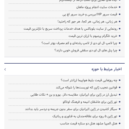
خدمات سایت انجام پروژه ماهان
قیمت سرور HP/بررسی و خرید سرور اچ پی
هر زبانی، هر زمانی، هر کجا، هر جور که راحتید!
رونمایی از سایت بلوباکس با هدف خدمات پرداخت سریع با نازلترین قیمت
خرید تلگرام پرمیوم با ارزان ترین قیمت
چرا لامپ ال ای دی از لامپ رشته‌ای و کم مصرف بهتر است؟
چرا پنل های ال ای دی سقفی فروش خوبی دارند؟
اخبار مرتبط با حوزه
چه روزهایی قیمت بلیط هواپیما ارزانتر است؟
قوانین عجیب ژاپن که توریست‌ها را شوکه می‌کند
تبدیل ارز در ژاپن برای ایرانیان: مقایسه دلار، یورو و ین + نکات طلایی
تور ژاپن برای عاشقان انیمه و فرهنگ اوتاکو
سیگار کشیدن در ژاپن |ایرانیان برای سفر بدون جریمه و دردسر باید بدانند
تور ژاپن ۵ روزه برای علاقه‌مندان به فناوری و رباتیک
هتل المپیا مشهد هتل دو ستاره قیمت مناسب