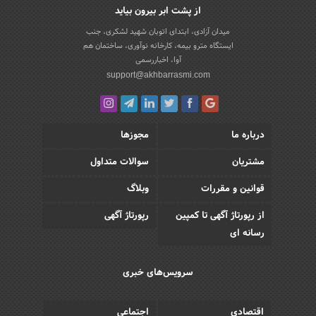
از پشت ابر بیرون بیاید
میدان آزادی، ابتدای اتوبان شهید لشکری، جنب
ایستگاه مترو بیمه، کارخانه نوآوری، ساختمان هم
آوا، اخباررسمی
support@akhbarrasmi.com
درباره ما
مجوزها
مشتریان
سوالات متداول
قوانین و مقررات
وبلاگ
از رپورتاژ آگهی تا کمپین
رپورتاژ آگهی
رسانه ای
سرویس‌های خبری
اقتصادی
اجتماعی