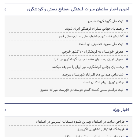
آخرین اخبار سازمان میراث فرهنگی ،صنایع دستی و گردشگری
ثبت ملی گیوه کریت طبس
راهنمایان جهانی سفرای فرهنگی ایران شوند
گشایش نخستین جشنواره ملی صنایع‌دستی فجر
ثبت ملی سرود «خمینی ای امام»
معرفی خوزستان به گردشگران 70 کشور خارجی
معرفی ایران به عنوان مقصد جدید گردشگری در دنیا
راهنمایان جهانی گردشگری، تور ایران را تعریف میکنند
شناسایی میدانی دق اکبرآباد شهرستان بیرجند
جشن نوروز، پیام اعتدال است
ثبت مراسم سنتی کشت گندم خوسف در فهرست میراث معنوی
اخبار ویژه
طراحی سایت در اصفهان بهترین شیوه تبلیغات اینترنتی در اصفهان
فروشگاه اینترنتی کشاورزی اگری راز
ایده های طلایی برای کسب درآمد از اینستاگرام