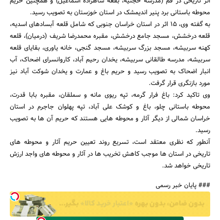
اثر تاریخی در قم (مدرسه حجتیه، بقعه شاهزاده اسماعیل) و همچنین حریم
محوطه باستانی برد پنیر اندیمشک در استان خوزستان به تصویب رسید.
به گفته وی، 15 اثر در استان خراسان جنوبی که شامل قلعه آبسادهای اسدیه،
قلعه درخشش، مسجد جامع درخشش، مقبره محمدرضا شریف (درمیان)، قلعه
کهنه سربیشه، مسجد بزرگ سربیشه، مسجد گنجی، خانه یاوری، بقایای قلعه
سربیشه، مدرسه طالقانی سربیشه، یخدان رحیم آباد، کاروانسرای اضحاک، آب
انبار اضحاک به تصویب رسید و حریم باغ و عمارت و یخدان شوکت آباد نیز
مورد بازنگری قرار گرفت.
وی تاکید کرد: باغ فرار گرمه، تپه ریوی مانه و سملقان، مقبره بابا قدرت،
جستجو
محوطه باستانی چلو، باغ و کوشک علی آباد، تپه پهلوان جاجرم در استان
خراسان شمالی از دیگر آثار و محوطه هایی هستند که حریم آن ها به تصویب
رسید.
آنطور که نظری معتقد است، تسریع روند تعیین حریم آثار و محوطه های
تاریخی در استان ها موجب کاهش تخریب ها در آثار و محوطه های واجد ارزش
تاریخی خواهد شد.
### پایان خبر رسمی