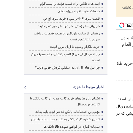
ایده های طلایی برای کسب درآمد از اینستاگرام
تخلف
خدمات سایت انجام پروژه ماهان
قیمت سرور HP/بررسی و خرید سرور اچ پی
هر زبانی، هر زمانی، هر کجا، هر جور که راحتید!
رونمایی از سایت بلوباکس با هدف خدمات پرداخت
 🦷 بدون
سریع با نازلترین قیمت
اقدام
خرید تلگرام پرمیوم با ارزان ترین قیمت
چرا لامپ ال ای دی از لامپ رشته‌ای و کم مصرف بهتر
است؟
خرید طلا
چرا پنل های ال ای دی سقفی فروش خوبی دارند؟
اخبار مرتبط با حوزه
آشنایی با روش‌های خرید کارت هدیه؛ از کارت بانکی تا
از کشور آلمان به ایران آمدند.
کارت‌های دیجیتال
20 میلیون ریال بود که فقط 8 میلیون آن پرداخت شد و در سال 1314 سرمایه بانک به 300 میلیون ریال
مهم‌ترین اصطلاحات بانکی که هر فردی باید بداند
زایشی که در
تبدیل شماره کارت بانکی به شبا و حساب با بلوتبدیل
سرمایه گذاری در گواهی سپرده طلا بانک ها