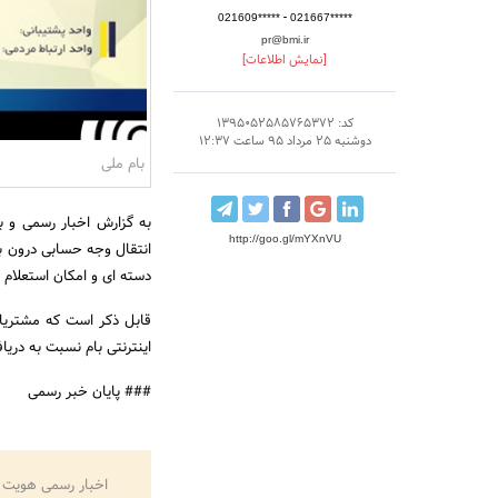
-
021609*****
021667*****
pr@bmi.ir
[نمایش اطلاعات]
کد: 1395052585765372
دوشنبه 25 مرداد 95 ساعت 12:37
بام ملی
به گزارش اخبار رسمی و به
http://goo.gl/mYXnVU
انتقال وجه حسابی درون با
دسته ای و امکان استعلام
قابل ذکر است که مشتریان
اینترنتی بام نسبت به دریا
### پایان خبر رسمی
اخبار رسمی هویت 