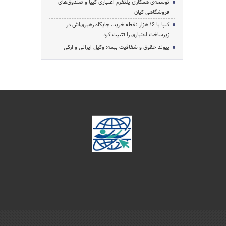
توسعه‌ی همکاری‌ پلتفرم اعتباری کیپا و صندوق‌های
فروشگاهی کیان
کیپا با ۱۶ هزار نقطه خرید، جایگاه رهبری‌اش در
زیرساخت اعتباری را تثبیت کرد
پیوند حقوق و شفافیت بیمه: وکیل ایرانی و ازکی