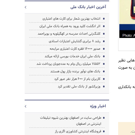
آخرین اخبار بانک ملی
جستجو
انتخاب بهترین شعار برای کارت های اعتباری
اثر انگشت کلید ورود به همراه بانک ملی ایران
کلنگ‌زنی احداث مدرسه در کهگیلویه و بویراحمد
رشد 8 برابری گشایش اعتبارات اسنادی
صدور 16000 فقره کارت اعتباری مرابحه
بانک ملی ایران خدمات بورسی ارائه می‎کند
هایی نظیر
7552 میلیارد ریال وام به مددجویان پرداخت شد
ن به صورت
بانک های نوآور برنده بازار پول هستند
کاربران بام از 600 هزار نفر عبور کرد
 بانکداری
وزیرکشور از بانک ملی تقدیر کرد
اخبار ویژه
طراحی سایت در اصفهان بهترین شیوه تبلیغات
اینترنتی در اصفهان
ت.
فروشگاه اینترنتی کشاورزی اگری راز