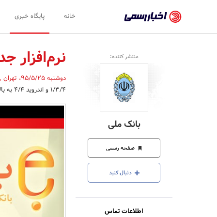
اخبار
خانه
پایگاه خبری
رسمی
-
نرم‌افزار جد
منتشر کننده:
اخبار
دوشنبه 95/5/25
،
تهران
,
تایید
1/3/4 و اندروید 4/4 به بالا و همچنین نسخه 2/8/1 تحت سیستم عامل ios را ارائه کرد.
شده
شرکت‌ها،
بانک ملی
سازمان‌ها
و
صفحه رسمی
روابط
دنبال کنید
عمومی‌ها
اطلاعات تماس