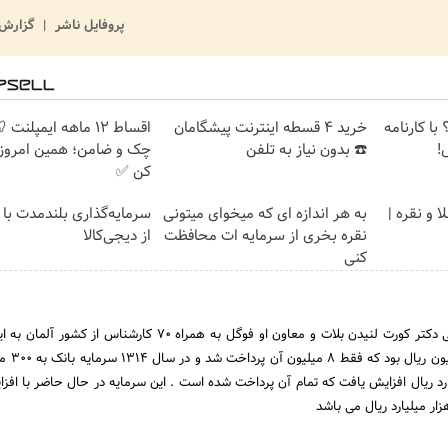
پروفایل ناشر
گزارش 
با کارنامه
خرید 4 قسطه اینترنت پیشگامان
اقساط ۱۲ ماهه ایمپلنت
!
☎️ بدون نیاز به تلفن
چک و ضامن؛ همین امروز 
کن ✅
 و نقره |
به هر اندازه ای که میخوای میتونی
سرمایه‌گذاری بلندمدت با 
نقره بخری از سرمایه ات محافظت
از دیجی‌کالا
کنی
اولین مدیر عامل بانک ملی دکتر کورت لنیدن بلات و معاون او فوگل به همراه 70 کارشناس 
سرمایه اولیه بانک 
13 به دومیلیارد ریال افزایش یافت که تمام آن پرداخت شده است . این سرمایه در حال حاضر با اف