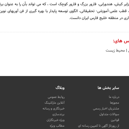
ر کیش، هندورابی، فارور بزرگ و فارور کوچک است ، که می تواند بآن را به عنوان بر
 قطب علمی-آموزشی- تحقیقاتی، الگوی توسعه پایدار با بهره گیری از فن آوریهای نوی
اری در منطقه خلیج فارس ایران دانست.
س های:
ی
|
محیط زیست
سایر بخش ها
وبلاگ
درباره ما
روابط عمومی
مجوزها
آنلاین مارکتینگ
مشتریان اخبار رسمی
خبرنگاری و رسانه
سوالات متداول
برندسازی
قوانین
ویژه خبرنگاران
از رپورتاژ آگهی تا کمپین رسانه ای
مطالب ویژه