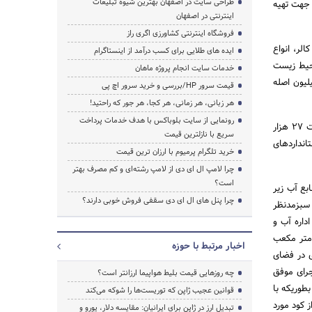
طراحی سایت در اصفهان بهترین شیوه تبلیغات
 جهت تهیه
اینترنتی در اصفهان
فروشگاه اینترنتی کشاورزی اگری راز
لر، انواع
ایده های طلایی برای کسب درآمد از اینستاگرام
محیط زیست
خدمات سایت انجام پروژه ماهان
لیون اصله
قیمت سرور HP/بررسی و خرید سرور اچ پی
هر زبانی، هر زمانی، هر کجا، هر جور که راحتید!
رونمایی از سایت بلوباکس با هدف خدمات پرداخت
لازم به ذکر است در حال حاضر مساحت فضای سبز جزیره کیش بیش از 500 هکتار است که با توجه به جمعیت 27 هزار
سریع با نازلترین قیمت
 به ازای هر نفر 170 متر مربع بوده که حدود 9 برابر استانداردهای
خرید تلگرام پرمیوم با ارزان ترین قیمت
چرا لامپ ال ای دی از لامپ رشته‌ای و کم مصرف بهتر
است؟
بع آب زیر
چرا پنل های ال ای دی سقفی فروش خوبی دارند؟
سبزمدنظر
داره آب و
ی از پیشرفته ترین روش های استاندارد و با تصفیه روزانه 8 هزار متر مکعب
اخبار مرتبط با حوزه
ی در فضای
جرای موفق
چه روزهایی قیمت بلیط هواپیما ارزانتر است؟
طوریکه با
قوانین عجیب ژاپن که توریست‌ها را شوکه می‌کند
 بخشی از کود مورد
تبدیل ارز در ژاپن برای ایرانیان: مقایسه دلار، یورو و