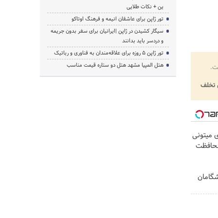
ین + نکات طلایی
تور ژاپن برای عاشقان انیمه و فرهنگ اوتاکو
سیگار کشیدن در ژاپن |ایرانیان برای سفر بدون جریمه
و دردسر باید بدانند
تور ژاپن ۵ روزه برای علاقه‌مندان به فناوری و رباتیک
هتل المپیا مشهد هتل دو ستاره قیمت مناسب
ت.
تخلف
ی میتونی
محافظت
یشگامان