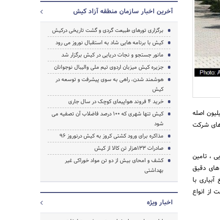
آخرین اخبار سازمان منطقه آزاد کیش
برگزاری تورهای طبیعت گردی و گشت تاریخی درکیش
کیش با برنامه هایی شاد به استقبال نوروز می رود
مانور جستجو و نجات دریایی در کیش برگزار شد
جزیره کیش میزبان اردوی تیم ملی والیبال نوجوانان
هوشمند شدن، راهی به سوی پیشرفت و توسعه در
جستجو
کیش
خرید 4 فروند هواپیمای کوچک در سال جاری
لیون اصله
کیش تنها شهری که 100 درصد فاضلاب آن تصفیه می
شود
های شرکت
مذاکره برای ورود کشتی کروز به کیش درنوروز 96
صادرات 133هزار تن کالا از کیش
ی ، تامین
کشف و امحای بیش از دو تن مواد خوراکی غیر
 های دقیق
بهداشتی
آبیاری با
از انواع
اخبار ویژه