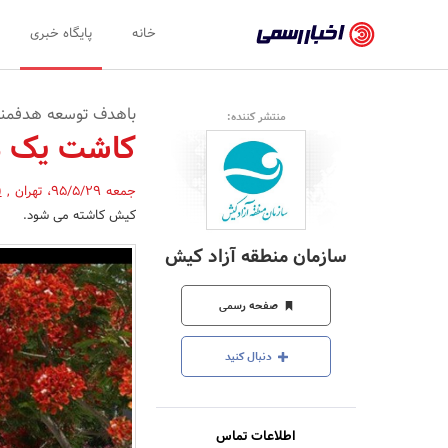
اخبار
خانه
پایگاه خبری
رسمی
-
باهدف توسعه هدفمند
منتشر کننده:
اخبار
کاشت یک می
تایید
جمعه 95/5/29
،
تهران
,
(
شده
کیش کاشته می شود.
شرکت‌ها،
سازمان منطقه آزاد کیش
سازمان‌ها
و
صفحه رسمی
روابط
دنبال کنید
عمومی‌ها
اطلاعات تماس