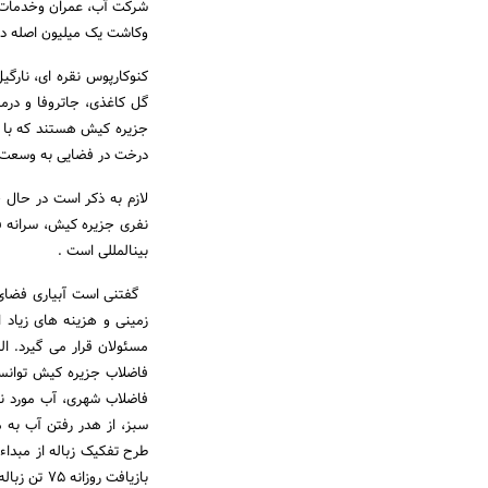
شرکت آب، عمران وخدمات کی
وکاشت یک میلیون اصله در
کنوکارپوس نقره ای، نارگیل
گل کاغذی، جاتروفا و درما
جزیره کیش هستند که با ا
درخت در فضایی به وسعت 3 میلیون و 800 هزارمتر مربع،3 میلیون تن خاک مورد نیاز ا
بین‏المللی است .
گفتنی است آبیاری فضای س
زمینی و هزینه های زیاد
مسئولان قرار می گیرد. ا
فاضلاب شهری، آب مورد نی
سبز، از هدر رفتن آب به 
طرح تفکیک زباله از مبدا