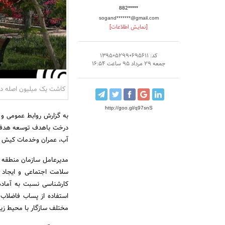
882*****
sogand*******@gmail.com
[نمایش اطلاعات]
کد: 1395052990695611
جمعه 29 مرداد 95 ساعت 16:54
کاشت یک میلیون اصله د
http://goo.gl/q97snS
به گزارش روابط عمومی و 
درخت باهدف توسعه هدفم
آب، عمران وخدمات کیش قر
مدیرعامل سازمان منطقه آ
سلامت اجتماعی و ایجاد ن
کارشناسی نسبت به آماده 
استفاده از پساب فاضلاب
مختلف سازگار با محیط ز