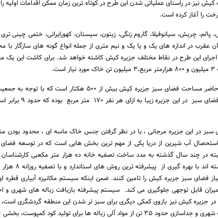
ش نیز در راستای عملیاتی شدن این طرح در کوتاه ترین زمان ممکن اقدامات اولیه را
خت را آغاز کرده است.
، پالم، چریش، سیانوفیلا، گاروم زنگی، زیتون، سیستان، کهورایرانی، ختمی چینی تری کا
ن عقرب در اندازه های یک و یا یک و نیم متری از جمله انواع گونه های سازگار با 
جرای این طرح در نقاط مختلف جزیره کیش کاشته خواهد شد. برای کاشت این یک می
ست.
نفری جزیره کیش، سرانه فضای سبز در این جزیره زیبا
بز در این جزیره مرجانی ، با در نظر گرفتن جنس خاک ماسه ای ، محدود بودن منا
 استحصال آب شیرین از دریا یکی از مهم ترین بخش هایی است که در توسعه فضای 
لبته در چند سال گذشته به مدد ساخت تصفیه خانه ده هزار متر مکعبی کارشناسان ا
فاضلاب جزیره کیش توانسته اند با بهره گیر
از فضای سبز جزیره کیش را تامین کنند. ضمن اینکه سیستم مکانیزه آبیاری قطره ا
میزان قابل توجهی جلوگیری می کند. سیستم پیشرفته بازیافت زباله های شهری و ا
ء در جزیره کیش نیز بازوی کمکی دیگری برای سبز تر شدن این منطقه گردشگری است، ب
بازیافت روزانه 75 تن زباله شهری و جداسازی حدود 35 تن از مواد آلی زباله ها برای تولید کود کمپوست،