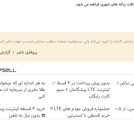
یافت زباله های شهری فراهم می شود.
منتشر کننده را تایید می‌کند ولی مسئولیت صحت مطلب منتشر شده بر عهده ناشر اس
پروفایل ناشر
گزارش 
یی نباش |
بدون پیش پرداخت در 4 قسط ✅
به هر اندازه ای که میخوا
اینترنت LTE پیشگامان + سیم
طلا بخری از سرمایه ات 
کارت رایگان
کنی
خرید شمش پلمپ طلاسی، از ۰.۵
جشنواره فروش مودم های LTE ‼️
خرید 4 قسطه اینترنت پ
خرید قسطی با اسنپ‌پی
☎️ بدون نیاز به تلفن