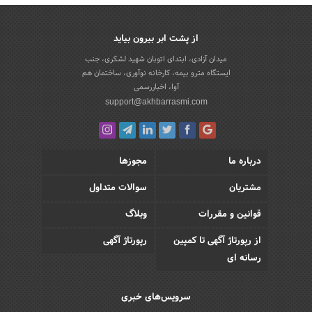
از پشت ابر بیرون بیاید
میدان آزادی، ابتدای اتوبان شهید لشکری، جنب
ایستگاه مترو بیمه، کارخانه نوآوری، ساختمان هم
آوا، اخباررسمی
support@akhbarrasmi.com
درباره ما
مجوزها
مشتریان
سوالات متداول
قوانین و مقررات
وبلاگ
از رپورتاژ آگهی تا کمپین
رپورتاژ آگهی
رسانه ای
سرویس‌های خبری