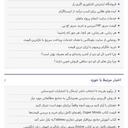
فروشگاه اینترنتی کشاورزی اگری راز
ایده های طلایی برای کسب درآمد از اینستاگرام
خدمات سایت انجام پروژه ماهان
قیمت سرور HP/بررسی و خرید سرور اچ پی
هر زبانی، هر زمانی، هر کجا، هر جور که راحتید!
رونمایی از سایت بلوباکس با هدف خدمات پرداخت سریع با نازلترین قیمت
خرید تلگرام پرمیوم با ارزان ترین قیمت
چرا لامپ ال ای دی از لامپ رشته‌ای و کم مصرف بهتر است؟
چرا پنل های ال ای دی سقفی فروش خوبی دارند؟
اخبار مرتبط با حوزه
از برآورد هزینه تا انتخاب ناشر ایده‌آل با انتشارات امیدسخن
۵ روش کاربردی برای دسترسی همیشگی به منابع مطالعاتی مورد نیاز
ذهنتان را آرام کنید و روی آنچه واقعاً برایتان مهم است تمرکز کنید
قیمت کتاب Super Minds: راهنمای کامل برای خرید و بررسی قیمت‌ها
کتاب آموزش جامع نرم‌افزار هوش تجاری Tableauبه بازار نشر آمد
راهنمای کامل خرید کتاب Evolve منبعی برای یادگیری اصولی زبان انگلیسی