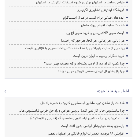
طراحی سایت در اصفهان بهترین شیوه تبلیغات اینترنتی در اصفهان
فروشگاه اینترنتی کشاورزی اگری راز
ایده های طلایی برای کسب درآمد از اینستاگرام
خدمات سایت انجام پروژه ماهان
قیمت سرور HP/بررسی و خرید سرور اچ پی
هر زبانی، هر زمانی، هر کجا، هر جور که راحتید!
رونمایی از سایت بلوباکس با هدف خدمات پرداخت سریع با نازلترین قیمت
خرید تلگرام پرمیوم با ارزان ترین قیمت
چرا لامپ ال ای دی از لامپ رشته‌ای و کم مصرف بهتر است؟
چرا پنل های ال ای دی سقفی فروش خوبی دارند؟
اخبار مرتبط با حوزه
5 علت باز نشدن درب ماشین لباسشویی کنوود به همراه راه حل
چرا لباسشویی حایر کار نمی کند؟ بررسی عوامل و راه حل خرابی لباسشویی هایر
علت نچرخیدن دیگ ماشین لباسشویی سامسونگ (قدیمی و اتوماتیک)
بازسازی بدنه خودروهای لوکس بدون افت قیمت
افزایش ۱۸ درصدی تعمیرات لوازم خانگی در اصفهان تعمیر