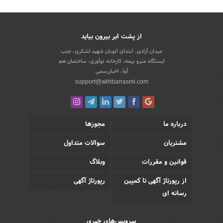
از پشت ابر بیرون بیاید
میدان آزادی، ابتدای اتوبان شهید لشکری، جنب
ایستگاه مترو بیمه، کارخانه نوآوری، ساختمان هم
آوا، اخباررسمی
support@akhbarrasmi.com
درباره ما
مجوزها
مشتریان
سوالات متداول
قوانین و مقررات
وبلاگ
از رپورتاژ آگهی تا کمپین
رپورتاژ آگهی
رسانه ای
سرویس‌های خبری