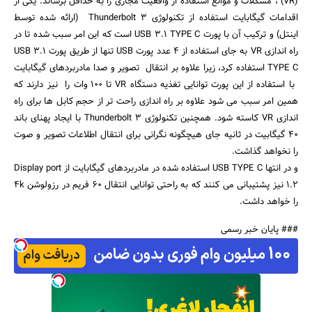
(VR) ، مشکلات و موانع استفاده از واقعیت مجازی را به حداقل برساند. یکی از
اقدامات گیگابایت استفاده از تکنولوژی Thunderbolt 3 (ارائه شده توسط
اینتل) و ترکیب آن با پورت USB 3.1 TYPE C است که این امر سبب شده تا در
راه اندازی VR به جای استفاده از 4 عدد پورت USB تنها از طریق پورت USB 3.1
TYPE C استفاده کرد، زیرا علاوه بر انتقال تصویر و صدا مادربردهای گیگابایت
با استفاده از این پورت توانایی تغذیه دستگاه VR تا 100 وات را نیز دارند که
جستجو
همین امر سبب می شود علاوه بر راه اندازی راحت تر از حجم کابل ها برای راه
اندازی VR کاسته شود. همچنین تکنولوژی Thunderbolt 3 با ایجاد پهنای باند
40 گیگابیت در ثانیه جای هیچگونه نگرانی برای انتقال اطلاعات تصویر و صوت
را نخواهد گذاشت.
و در انتها USB TYPE C استفاده شده در مادربردهای گیگابایت از Display port
1.2 نیز پشتیبانی می کنند که به راحتی توانایی انتقال 60 فریم در رزولوشن 4k
را خواهد داشت.
### پایان خبر رسمی