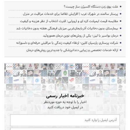
علت بوق زدن دستگاه اکسیژن ساز چیست؟
پرستار سالمند در شهرک غرب | افزایش تقاضا برای خدمات مراقبت در منزل
مقایسه قیمت ایمپلنت کره ای و اروپایی؛ قدرت انتخاب از نظر هزینه و کیفیت
بیمارستان بدون دخانیات آذربایجان‌غربی میزبان فرهنگی هفته بدون دخانیات شد
درمان بواسیر با لیزر؛ یکی از روش‌های نوین درمان هموروئید
شرکت پرستاری پارسیان کلین؛ ارتقاء کیفیت زندگی با مراقبتی حرفه‌ای و دلسوزانه
ارائه خدمات تخصصی و زیبایی دندانپزشکی با جدیدترین روش‌های درمان
خبرنامه اخبار رسمی
اخبار را با توجه به حوزه موردنظر
در ایمیل خود دریافت کنید