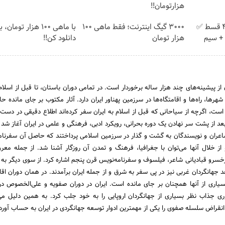
هزارتومان!!
بدون پیش پرداخت در 4 قسط ✅
3000 گیگ اینترنت؛ فقط ماهی 100
با ماهی 100 هزار توما
امان + سیم
هزار تومان
دانلود کن!!
از پیشینه‌های چند هزار ساله برخوردار است. در تمامی دوران باستان، تا قبل از اسلا
ها، راه‌ها و اقامتگاه‌ها در سرزمین پهناور ایران دارد. آثار مکتوب‌ بر جای مانده ح
ن است، اگرچه از سیاحانی که قبل از اسلام به ایران سفر کرده‌اند اطلاع دقیقی در دست
عد از پشت سر نهادن یک دوره بحرانی، رویکرد ادبی، فرهنگی و علمی در ایران آغاز شد و
 شاعران و نویسندگان به گشت و گذار در سرزمین اسلامی پرداختند که حاصل آن سفرنامه
از خلال آنها می‌توان با جغرافیا، فرهنگ و تمدن آن روزگار آشنا شد. از جمله معرو
رخسرو قبادیانی شاعر، فیلسوف و سفرنامه‌نویس قرن پنجم اشاره کرد. از سوی دیگر به ت
جهانگردان غربی نیز در پی سفر به شرق و از جمله ایران برآمدند. در همان دوران اقام
یاری از آنها همچنان بر جای مانده است. ایران در دوران صفویه و علی‌الخصوص در
 جذاب نظر بسیاری از جهانگردان اروپایی را به خود جلب کرد. به همین دلیل می‌
قراض سلسله صفوی را یکی از مهمترین ادوار توسعه جهانگردی در ایران به حساب آورد