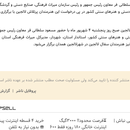
سلطانی فر معاون رئیس جمهور و رئیس سازمان میراث فرهنگی، صنایع دستی و گردشگ
دستی و هنرهای سنتی کشور در پی درخواست این هنرمندان پرتلاش لالجین با برگزاری 
جشن شهر جهانی سفال لالجین صبح روز پنجشنبه 4 شهریور ماه با حضور مسعود سلطانی فر معاون رئ
ی و هنرهای سنتی کشور، استاندار استان، شهردار، مدیرکل میراث فرهنگی استان 
نیز هنرمندان سفال لالجین در شهرلالجین همدان برگزار می‌شود.
منتشر کننده را تایید می‌کند ولی مسئولیت صحت مطلب منتشر شده بر عهده ناشر اس
پروفایل ناشر
گزارش 
یی نباش |
⏳فرصت محدود!! 3000گیگ
خرید 4 قسطه اینترنت پ
اینترنت خانگی 180 روزه فقط 600
☎️ بدون نیاز به تلفن