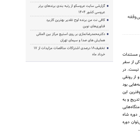
گزارشی سایت عروسکو از رتبه بندی برندهای برتر
عروسی کشور 1404
ن، بی‌وقفه
کافی نت من برنده لوح تقدیر بهترین کاربرد
فناوری‌های نوین
دکترمحمدرضانمازی بر روی استیج مرکز بین المللی
همایش های صدا و سیمای تهران
تخفیف‌18 درصدی اشتراکات مناقصات مزایدات از 17
م مستندات
خرداد ماه
اکی از سفر
 نیست. در
 از رونقی
‌هایی بود
فترین این
دریج و به
تگاه‌هایی
 دوره شاه
توان دوره
.