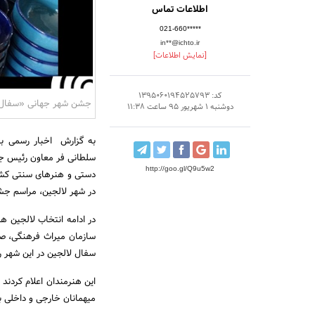
اطلاعات تماس
021-660*****
in**@ichto.ir
[نمایش اطلاعات]
کد: 1395060194525793
جشن شهر جهانی «سفال»
دوشنبه 1 شهریور 95 ساعت 11:38
به گزارش اخبار رسمی به
سلطانی فر معاون رئیس جم
http://goo.gl/Q9u5w2
دستی و هنرهای سنتی کشو
در شهر لالجین، مراسم جشن
در ادامه انتخاب لالجین 
سازمان میراث فرهنگی، ص
سفال لالجین در این شهر ر
این هنرمندان اعلام کردند
میهمانان خارجی و داخلی بر