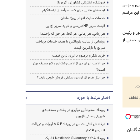
فروشگاه اینترنتی کشاورزی اگری راز
ری و بهمن
ایده های طلایی برای کسب درآمد از اینستاگرام
این مراسم
خدمات سایت انجام پروژه ماهان
قیمت سرور HP/بررسی و خرید سرور اچ پی
یس جمهور و رئیس
هر زبانی، هر زمانی، هر کجا، هر جور که راحتید!
و جمعی از
رونمایی از سایت بلوباکس با هدف خدمات پرداخت
سریع با نازلترین قیمت
خرید تلگرام پرمیوم با ارزان ترین قیمت
چرا لامپ ال ای دی از لامپ رشته‌ای و کم مصرف بهتر
است؟
چرا پنل های ال ای دی سقفی فروش خوبی دارند؟
ت.
تخلف
اخبار مرتبط با حوزه
رویداد استارت‌آپی نوآوری در پخت و بسته‌بندی
شیرینی سنتی قزوین
درخشش کافی‌نت من در رویداد A.C.E آپارات و دریافت
یشگامان
تندیس افتخار
رویداد NextNode SiJourney 2025 فالنیک