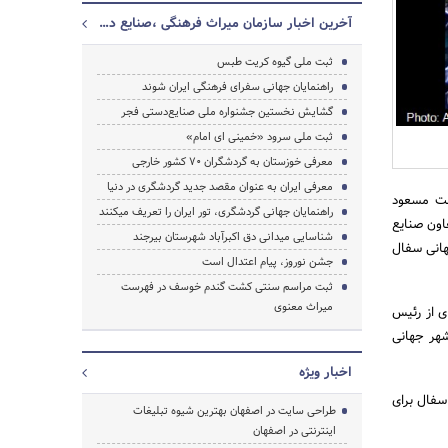
آخرین اخبار سازمان میراث فرهنگی ،صنایع دستی و گردشگری
ثبت ملی گیوه کریت طبس
راهنمایان جهانی سفرای فرهنگی ایران شوند
گشایش نخستین جشنواره ملی صنایع‌دستی فجر
ثبت ملی سرود «خمینی ای امام»
جستجو
معرفی خوزستان به گردشگران 70 کشور خارجی
معرفی ایران به عنوان مقصد جدید گردشگری در دنیا
قت مسعود
راهنمایان جهانی گردشگری، تور ایران را تعریف میکنند
اون صنایع
شناسایی میدانی دق اکبرآباد شهرستان بیرجند
هانی سفال
جشن نوروز، پیام اعتدال است
ثبت مراسم سنتی کشت گندم خوسف در فهرست
میراث معنوی
ی از رئیس
هر جهانی
اخبار ویژه
سفال برای
طراحی سایت در اصفهان بهترین شیوه تبلیغات
اینترنتی در اصفهان