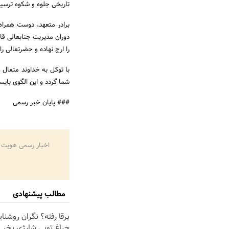
تاریخی جلوه و شکوه ترسی
برادر متعهد، دوست همرا
دوران مدیریت جنابعالی قا
را ارج نهاده و حضرتعالی ر
با توکل به خداوند متعال 
شما گردد و این الگوی بای
### پایان خبر رسمی
اخبار رسمی هویت 
مطالب پیشنهادی
برقا رفته؟ نگران روشنا
چراغ توپی شارژی بخر