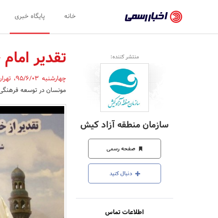
اخبار
خانه
پایگاه خبری
رسمی
-
تقدیر امام
منتشر کننده:
اخبار
چهارشنبه 95/6/03
،
تهرا
تایید
مونسان در توسعه فرهنگی
شده
شرکت‌ها،
سازمان منطقه آزاد کیش
سازمان‌ها
و
صفحه رسمی
روابط
دنبال کنید
عمومی‌ها
اطلاعات تماس