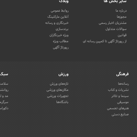
سایر بخش ها
وبلاگ
درباره ما
روابط عمومی
مجوزها
آنلاین مارکتینگ
مشتریان اخبار رسمی
خبرنگاری و رسانه
سوالات متداول
برندسازی
قوانین
ویژه خبرنگاران
از رپورتاژ آگهی تا کمپین رسانه ای
مطالب ویژه
رپورتاژ آگهی
فرهنگی
ورزش
سبک 
رسانه‌ها
تازه‌های ورزش
سلامت 
نشریات و کتاب
مکان‌های ورزشی
روانشن
سینما و تئاتر
تجهیزات ورزشی
مد و ل
موسیقی
باشگاه‌ها
سرگرمی
هنرهای تجسمی
دکوراس
صنایع دستی