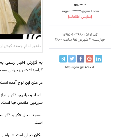
882*****
sogand*******@gmail.com
[نمایش اطلاعات]
کد: 1395060398025611
چهارشنبه 3 شهریور 95 ساعت 16:00
تقدیر امام جمعه کیش از
به گزارش اخبار رسمی به
http://goo.gl/GZa7xL
گرامیداشت روزجهانی مسجد 
در متن این لوح آمده است:
اتحاد و برادری، ذکر و نیا
سرزمین مقدس قبا است.
مسجد محل فکر و ذکر محور
است.
مکان تجلی امت همراه و 