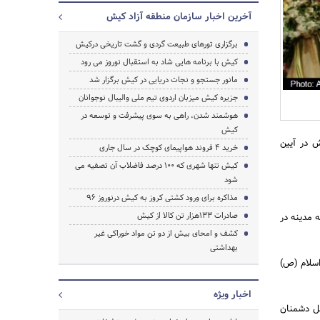
آخرین اخبار سازمان منطقه آزاد کیش
برگزاری تورهای طبیعت گردی و گشت تاریخی درکیش
کیش با برنامه هایی شاد به استقبال نوروز می رود
جستجو
مانور جستجو و نجات دریایی در کیش برگزار شد
جزیره کیش میزبان اردوی تیم ملی والیبال نوجوانان
هوشمند شدن، راهی به سوی پیشرفت و توسعه در
کیش
ش در آیین
خرید 4 فروند هواپیمای کوچک در سال جاری
کیش تنها شهری که 100 درصد فاضلاب آن تصفیه می
شود
مذاکره برای ورود کشتی کروز به کیش درنوروز 96
صادرات 133هزار تن کالا از کیش
ه مدینه در
کشف و امحای بیش از دو تن مواد خوراکی غیر
بهداشتی
اسلام (ص)
اخبار ویژه
ل دشمنان