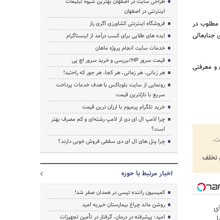
طراحی سایت در اصفهان بهترین شیوه تبلیغات
اینترنتی در اصفهان
 مطلوب در
فروشگاه اینترنتی کشاورزی اگری راز
 جنابعالی
ایده های طلایی برای کسب درآمد از اینستاگرام
خدمات سایت انجام پروژه ماهان
قیمت سرور HP/بررسی و خرید سرور اچ پی
 و معرفتی
هر زبانی، هر زمانی، هر کجا، هر جور که راحتید!
رونمایی از سایت بلوباکس با هدف خدمات پرداخت
سریع با نازلترین قیمت
خرید تلگرام پرمیوم با ارزان ترین قیمت
چرا لامپ ال ای دی از لامپ رشته‌ای و کم مصرف بهتر
است؟
ت.
چرا پنل های ال ای دی سقفی فروش خوبی دارند؟
تخلف
اخبار مرتبط با حوزه
کمیسیون راننده تپسی در همدان صفر شد!
روشن ماند چراغ بیمارستان خیریه امید
ی
امید؛ پیشرفته در درمان، گرفتار در تأمین تجهیزات
ا