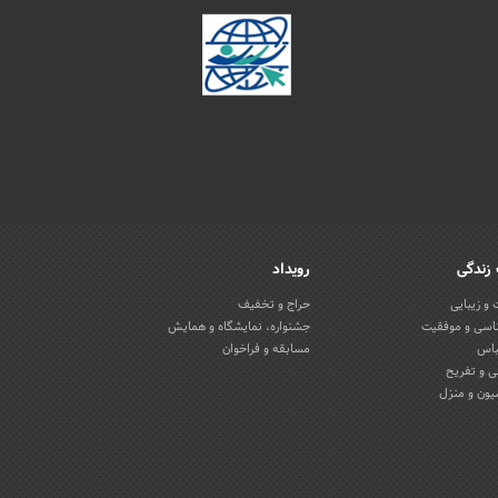
زندگی
رویداد
و زیبایی
حراج و تخفیف
اسی و موفقیت
جشنواره، نمایشگاه و همایش
باس
مسابقه و فراخوان
 و تفریح
یون و منزل