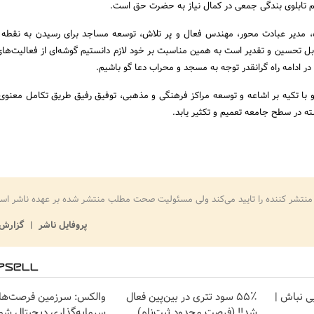
م تابلوی بندگی جمعی در کمال نیاز به حضرت حق است.
ه، مدیر عبادت محور، مهندس فعال و پر تلاش، توسعه مساجد برای رسیدن به نقطه
بل تحسین و تقدیر است به همین مناسبت بر خود لازم دانستیم گوشه‌ای از فعالیت‌های
ا در ادامه راه گرانقدر توجه به مسجد و محراب دعا گو باشیم.
و با تکیه بر اشاعه و توسعه مراکز فرهنگی و مذهبی، توفیق رفیق طریق تکامل معنوی
سته در سطح جامعه تعمیم و تکثیر یابد.
منتشر کننده را تایید می‌کند ولی مسئولیت صحت مطلب منتشر شده بر عهده ناشر اس
پروفایل ناشر
گزارش 
یی نباش |
۵۵٪ سود تتری در بین‌پین فعال
والکس: سرزمین فرصت‌ها
شد!! (فرصت محدود ثبت‌نام)
سرمایه‌گذاری دیجیتال شم