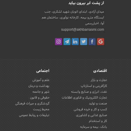
از پشت ابر بیرون بیاید
میدان آزادی، ابتدای اتوبان شهید لشکری، جنب
ایستگاه مترو بیمه، کارخانه نوآوری، ساختمان هم
آوا، اخباررسمی
support@akhbarrasmi.com
اقتصادی
اجتماعی
تجارت و بازار
علم و آموزش
کارآفرینی و استارتاپ
بهداشت و درمان
نفت، انرژی و صنایع وابسته
شهر و جامعه
تجارت الکترونیک و فناوری اطلاعات
حقوقی و قانون
صنعت و تولید
گردشگری و میراث فرهنگی
کسب و کار و خرده فروشی
محیط زیست
صنایع غذایی و کشاورزی
تبلیغات و روابط عمومی
کار و استخدام
بانک، بیمه و سرمایه