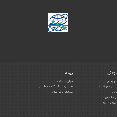
زندگی
رویداد
و زیبایی
حراج و تخفیف
اسی و موفقیت
جشنواره، نمایشگاه و همایش
باس
مسابقه و فراخوان
 و تفریح
یون و منزل