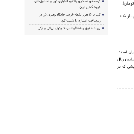
توسعه‌ی همکاری‌ پلتفرم اعتباری کیپا و صندوق‌های
فروشگاهی کیان
کیپا با ۱۶ هزار نقطه خرید، جایگاه رهبری‌اش در
خرید شمش پلمپ طلاسی، از ۰.۵
زیرساخت اعتباری را تثبیت کرد
پیوند حقوق و شفافیت بیمه: وکیل ایرانی و ازکی
از کشور آلمان به ایران آمدند.
20 میلیون ریال بود که فقط 8 میلیون آن پرداخت شد و در سال 1314 سرمایه بانک به 300 میلیون ریال
زایشی که در