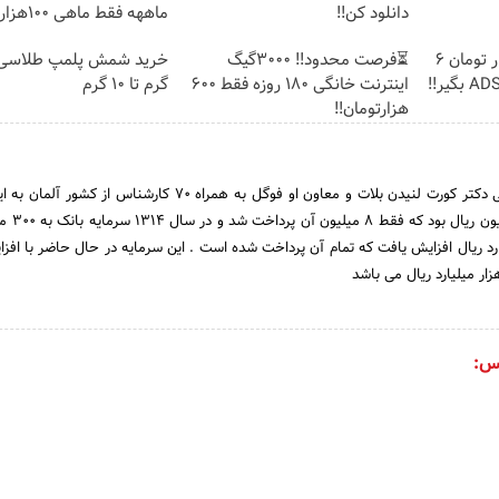
دانلود کن!!
ماههه فقط ماهی 100هزارتومان!!
🎉با ماهی فقط 100 هزار تومان 6
⏳فرصت محدود!! 3000گیگ
اینترنت خانگی 180 روزه فقط 600
گرم تا ۱۰ گرم
هزارتومان!!
اولین مدیر عامل بانک ملی دکتر کورت لنیدن بلات و معاون او فوگل به همراه 70 کارشناس 
سرمایه اولیه بانک 
13 به دومیلیارد ریال افزایش یافت که تمام آن پرداخت شده است . این سرمایه در حال حاضر با اف
س: