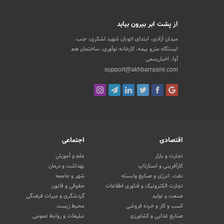
از پشت ابر بیرون بیاید
میدان آزادی، ابتدای اتوبان شهید لشکری، جنب
ایستگاه مترو بیمه، کارخانه نوآوری، ساختمان هم
آوا، اخباررسمی
support@akhbarrasmi.com
اقتصادی
اجتماعی
تجارت و بازار
علم و آموزش
کارآفرینی و استارتاپ
بهداشت و درمان
نفت، انرژی و صنایع وابسته
شهر و جامعه
تجارت الکترونیک و فناوری اطلاعات
حقوقی و قانون
صنعت و تولید
گردشگری و میراث فرهنگی
کسب و کار و خرده فروشی
محیط زیست
صنایع غذایی و کشاورزی
تبلیغات و روابط عمومی