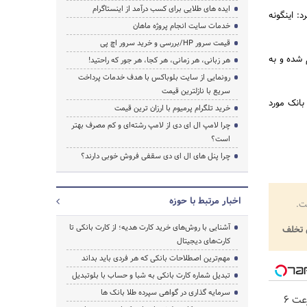
ایده های طلایی برای کسب درآمد از اینستاگرام
: اینگونه
خدمات سایت انجام پروژه ماهان
قیمت سرور HP/بررسی و خرید سرور اچ پی
 شده و به
هر زبانی، هر زمانی، هر کجا، هر جور که راحتید!
رونمایی از سایت بلوباکس با هدف خدمات پرداخت
سریع با نازلترین قیمت
انک مورد
خرید تلگرام پرمیوم با ارزان ترین قیمت
چرا لامپ ال ای دی از لامپ رشته‌ای و کم مصرف بهتر
است؟
چرا پنل های ال ای دی سقفی فروش خوبی دارند؟
اخبار مرتبط با حوزه
ت.
آشنایی با روش‌های خرید کارت هدیه؛ از کارت بانکی تا
تخلف
کارت‌های دیجیتال
مهم‌ترین اصطلاحات بانکی که هر فردی باید بداند
تبدیل شماره کارت بانکی به شبا و حساب با بلوتبدیل
سرمایه گذاری در گواهی سپرده طلا بانک ها
☄️3000گیگ اینترنت پرسرعت 6