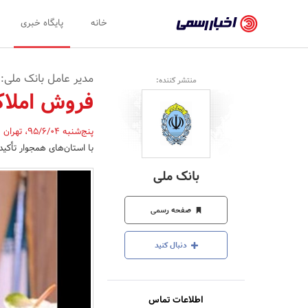
اخبار
خانه
پایگاه خبری
رسمی
-
مدیر عامل بانک ملی:
منتشر کننده:
اخبار
فروش املاک 
تایید
پنج‌شنبه 95/6/04
،
تهران
,
شده
با استان‌های همجوار تأکید
شرکت‌ها،
بانک ملی
سازمان‌ها
و
صفحه رسمی
روابط
دنبال کنید
عمومی‌ها
اطلاعات تماس