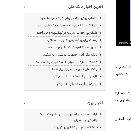
آخرین اخبار بانک ملی
انتخاب بهترین شعار برای کارت های اعتباری
اثر انگشت کلید ورود به همراه بانک ملی ایران
کلنگ‌زنی احداث مدرسه در کهگیلویه و بویراحمد
جستجو
رشد 8 برابری گشایش اعتبارات اسنادی
صدور 16000 فقره کارت اعتباری مرابحه
بانک ملی ایران خدمات بورسی ارائه می‎کند
7552 میلیارد ریال وام به مددجویان پرداخت شد
 کشور با
بانک های نوآور برنده بازار پول هستند
 یک کشور
کاربران بام از 600 هزار نفر عبور کرد
وزیرکشور از بانک ملی تقدیر کرد
جذب منابع
بیشتری به
اخبار ویژه
طراحی سایت در اصفهان بهترین شیوه تبلیغات
ب، انتقال
اینترنتی در اصفهان
فروشگاه اینترنتی کشاورزی اگری راز