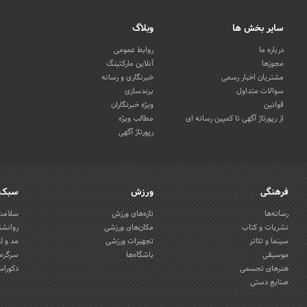
سایر بخش ها
وبلاگ
درباره ما
روابط عمومی
مجوزها
آنلاین مارکتینگ
مشتریان اخبار رسمی
خبرنگاری و رسانه
سوالات متداول
برندسازی
قوانین
ویژه خبرنگاران
از رپورتاژ آگهی تا کمپین رسانه ای
مطالب ویژه
رپورتاژ آگهی
فرهنگی
ورزش
سبک 
رسانه‌ها
تازه‌های ورزش
سلامت 
نشریات و کتاب
مکان‌های ورزشی
روانشن
سینما و تئاتر
تجهیزات ورزشی
مد و ل
موسیقی
باشگاه‌ها
سرگرمی
هنرهای تجسمی
دکوراس
صنایع دستی