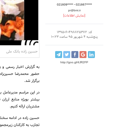
-
021609*****
021667*****
pr@bmi.ir
[نمایش اطلاعات]
کد: 1395060498825372
پنج‌شنبه 4 شهریور 95 ساعت 10:23
حسین زاده بانک ملی
http://goo.gl/4JR2FP
به گزارش اخبار رسمی و 
حضور محمدرضا حسین‌زاده
برگزار شد.
در این مراسم مدیرعامل با
بیشتر بویژه منابع ارزان
مشتریان ارائه کنیم.
حسین زاده در ادامه سخنا
تجارب به کارکنان زیرمجموع