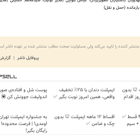
ویان (دستیاران تصویربردار)؛ عباس بلوچی (مدیر تولید)؛ سیدمحمد حسینی (مدیر 
ازمانده (حمل و نقل)
منتشر کننده را تایید می‌کند ولی مسئولیت صحت مطلب منتشر شده بر عهده ناشر اس
پروفایل ناشر
گزارش 
پلنت 🦷 بدون
ایمپلنت دندان با ۲۵٪ تخفیف
پوست شل و افتاده‌ی صورت
ز اقدام
واقعی، همین امروز نوبت بگیر ✅
اندولیفت جوونش کن 💟
بدون پیش پرداخت در 4 قسط ✅
اقساط ۱۲ ماهه ایمپلنت 🦷 بدون
به جشنواره ایمپلنت تهر
امان + سیم
چک و ضامن ✅
اومدی! | فرصت محدوده! 
رایگان بگیر!