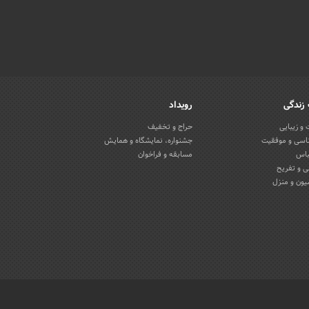
زندگی
رویداد
و زیبایی
حراج و تخفیف
اسی و موفقیت
جشنواره، نمایشگاه و همایش
باس
مسابقه و فراخوان
 و تفریح
یون و منزل