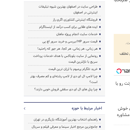
تدارکات)؛
طراحی سایت در اصفهان بهترین شیوه تبلیغات
اینترنتی در اصفهان
فروشگاه اینترنتی کشاورزی اگری راز
ایده های طلایی برای کسب درآمد از اینستاگرام
خدمات سایت انجام پروژه ماهان
قیمت سرور HP/بررسی و خرید سرور اچ پی
ت.
هر زبانی، هر زمانی، هر کجا، هر جور که راحتید!
تخلف
رونمایی از سایت بلوباکس با هدف خدمات پرداخت
سریع با نازلترین قیمت
خرید تلگرام پرمیوم با ارزان ترین قیمت
چرا لامپ ال ای دی از لامپ رشته‌ای و کم مصرف بهتر
است؟
ت رو با
چرا پنل های ال ای دی سقفی فروش خوبی دارند؟
ان خوش
اخبار مرتبط با حوزه
مشاوره
راهنمای انتخاب بهترین آموزشگاه بازیگری در تهران
جامع‌ترین مرجع اخبار سینما و معرفی فیلم و سریال