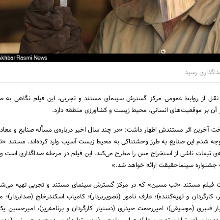
اگذاری رسید
 نقل از روابط عمومی مرکز گسترش سینمای مستند و تجربی، این فیلم نگاهی به
آن بر موقعیت‌های انسانی، محیط زیست و کشاورزی منطقه دارد.
آخرین اثر مستندش اظهار داشت: «در چند سال اخیر درباره‌ی مسأله صنایع و معاد
توجه شدم این صنایع به طرز وحشتناکی به محیط زیست آسیب وارد کرده‌اند. مستند 
 تبعات ناشی از استخراج مس را مطرح می‌کند. این فیلم در مرحله صداگذاری است و ب
 جشنواره سینماحقیقت ارائه خواهد شد.»
فیلم مستند «تب مسین» که در مرکز گسترش سینمای مستند و تجربی تهیه می‌شود،
 کارگردان و تهیه‌کننده)؛ عارف نامور (تصویربردار)؛ کامیاب اسکندرخلج (صدابردار)؛ م
ار قنبری (موسیقی)؛ امیررحمت حیدری (دستیار کارگردان و برنامه‌ریز)، امیرحسین یک‌پ