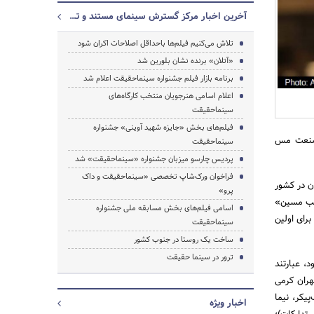
آخرین اخبار مرکز گسترش سینمای مستند و تجربی
تلاش می‌کنیم فیلم‌ها باحداقل اصلاحات اکران شود
«آتلان» برنده نشان بلورین شد
جستجو
برنامه بازار فیلم جشنواره سینماحقیقت اعلام شد
اعلام اسامی هنرجویان منتخب کارگاه‌های
سینماحقیقت
فیلم‌های بخش «جایزه شهید آوینی» جشنواره
 صنعت مس
سینماحقیقت
پردیس چارسو میزبان جشنواره «سینماحقیقت» شد
فراخوان ورک‌شاپ تخصصی «سینماحقیقت و داک
ن در کشور
پرو»
«تب مسین»
اسامی فیلم‌های بخش مسابقه ملی جشنواره
رای اولین
سینماحقیقت
ساخت یک روستا در جنوب کشور
ترور در سینما حقیقت
 عبارتند
هران کرمی
یکر، نیما
اخبار ویژه