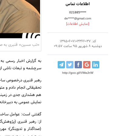
اطلاعات تماس
021885*****
de*****@gmail.com
[نمایش اطلاعات]
کد: 13950607103366037
«تب مسین» قنبری به صد
دوشنبه 8 شهریور 95 ساعت 09:57
به گزارش اخبار رسمی به
سرچشمه و تبعات ناشی از 
http://goo.gl/VWwJnW
رهبر قنبری درخصوص ساخت 
تحقیقاتی انجام دادم و م
هم هشداری جدی در زمینه‌ی
نمایش عمومی به دبیرخانه
گفتنی است: عوامل ساخت 
از: رهبر قنبری (پژوهش‌گر،
(صداگذار و تدوینگر)؛ مهری