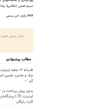
پورحیدری و محمدمهدی مهد
نسیم همتی (عکاس)؛ رضا ب
### پایان خبر رسمی
اخبار رسمی هویت 
مطالب پیشنهادی
اقساط ۱۲ ماهه ایم
چک و ضامن؛ همین امرو
کن ✅
اینترنت LTE پیشگ
کارت رایگان