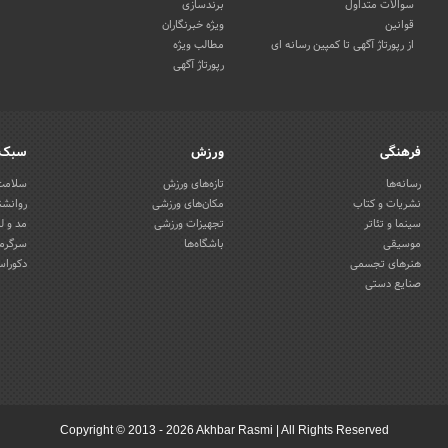
سوالات متداول
برندسازی
قوانین
ویژه خبرنگاران
از رپورتاژ آگهی تا کمپین رسانه ای
مطالب ویژه
رپورتاژ آگهی
فرهنگی
ورزش
سبک 
رسانه‌ها
تازه‌های ورزش
سلامت 
نشریات و کتاب
مکان‌های ورزشی
روانشن
سینما و تئاتر
تجهیزات ورزشی
مد و ل
موسیقی
باشگاه‌ها
سرگرمی
هنرهای تجسمی
دکوراس
صنایع دستی
Copyright © 2013 - 2026 Akhbar Rasmi
|
All Rights Reserved