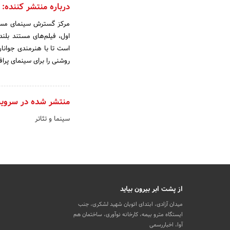
درباره منتشر کننده:
مرکز گسترش سینمای مستند
اول، فیلم‌های مستند بلند،
است تا با هنرمندی جوانان
روشنی را برای سینمای پراف
منتشر شده در سروی
سینما و تئاتر
از پشت ابر بیرون بیاید
میدان آزادی، ابتدای اتوبان شهید لشکری، جنب
ایستگاه مترو بیمه، کارخانه نوآوری، ساختمان هم
آوا، اخباررسمی