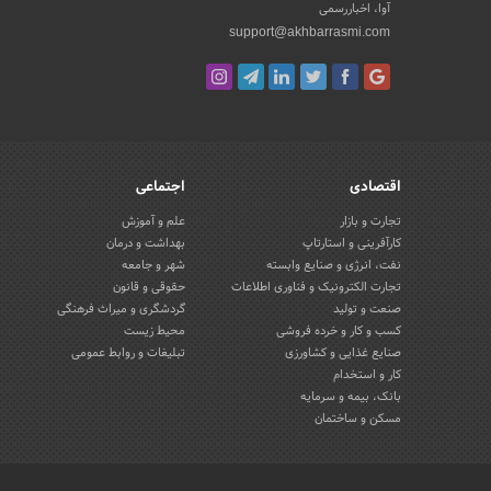
آوا، اخباررسمی
support@akhbarrasmi.com
اقتصادی
اجتماعی
تجارت و بازار
علم و آموزش
کارآفرینی و استارتاپ
بهداشت و درمان
نفت، انرژی و صنایع وابسته
شهر و جامعه
تجارت الکترونیک و فناوری اطلاعات
حقوقی و قانون
صنعت و تولید
گردشگری و میراث فرهنگی
کسب و کار و خرده فروشی
محیط زیست
صنایع غذایی و کشاورزی
تبلیغات و روابط عمومی
کار و استخدام
بانک، بیمه و سرمایه
مسکن و ساختمان