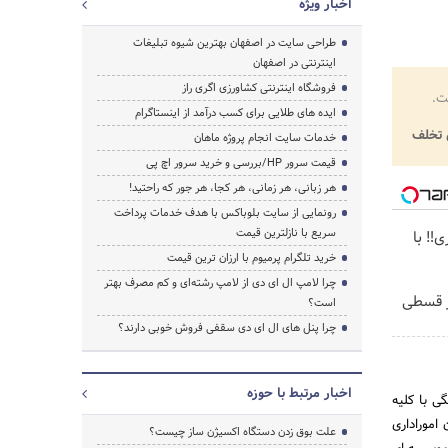
اخبار ویژه
طراحی سایت در اصفهان بهترین شیوه تبلیغات
اینترنتی در اصفهان
فروشگاه اینترنتی کشاورزی اگری راز
ت.
ایده های طلایی برای کسب درآمد از اینستاگرام
تخلف
خدمات سایت انجام پروژه ماهان
قیمت سرور HP/بررسی و خرید سرور اچ پی
هر زبانی، هر زمانی، هر کجا، هر جور که راحتید!
رونمایی از سایت بلوباکس با هدف خدمات پرداخت
سریع با نازلترین قیمت
‼️ با
خرید تلگرام پرمیوم با ارزان ترین قیمت
چرا لامپ ال ای دی از لامپ رشته‌ای و کم مصرف بهتر
کار قسطی
است؟
چرا پنل های ال ای دی سقفی فروش خوبی دارند؟
اخبار مرتبط با حوزه
اداره کل بازنشستگی با کلیه
اموراداری
علت بوق زدن دستگاه اکسیژن ساز چیست؟