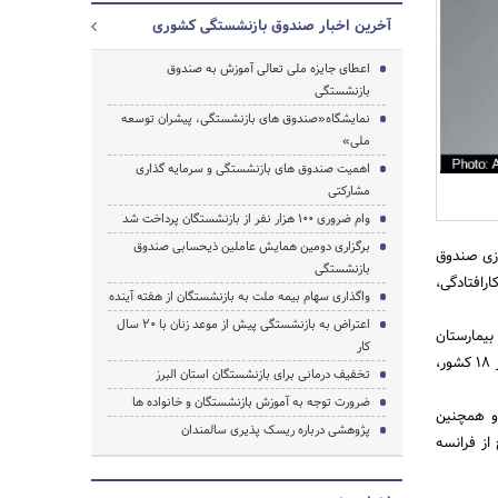
آخرین اخبار صندوق بازنشستگی کشوری
اعطای جایزه ملی تعالی آموزش به صندوق
بازنشستگی
جستجو
نمایشگاه«صندوق های بازنشستگی، پیشران توسعه
ملی»
اهمیت صندوق های بازنشستگی و سرمایه گذاری
مشارکتی
وام ضروری ۱۰۰ هزار نفر از بازنشستگان پرداخت شد
برگزاری دومین همایش عاملین ذیحسابی صندوق
ازی صندوق
بازنشستگی
رافتادگی،
واگذاری سهام بیمه ملت به بازنشستگان از هفته آینده
اعتراض به بازنشستگی پیش از موعد زنان با ۲۰ سال
بیمارستان
کار
ها، اقدام به عقد قرارداد با موسسات درمانی خارج از این کشور کرده است که شبکه ای متشکل از 44 موسسه در 18 کشور،
تخفیف درمانی برای بازنشستگان استان البرز
ضرورت توجه به آموزش بازنشستگان و خانواده ها
 و همچنین
پژوهشی درباره ریسک پذیری سالمندان
از فرانسه