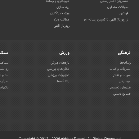
مشتریان اخبار رسمی
خبرنگاری و رسانه
سوالات متداول
برندسازی
قوانین
ویژه خبرنگاران
از رپورتاژ آگهی تا کمپین رسانه ای
مطالب ویژه
رپورتاژ آگهی
فرهنگی
ورزش
سبک 
رسانه‌ها
تازه‌های ورزش
سلامت 
نشریات و کتاب
مکان‌های ورزشی
روانشن
سینما و تئاتر
تجهیزات ورزشی
مد و ل
موسیقی
باشگاه‌ها
سرگرمی
هنرهای تجسمی
دکوراس
صنایع دستی