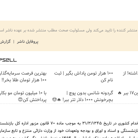
منتشر کننده را تایید می‌کند ولی مسئولیت صحت مطلب منتشر شده بر عهده ناشر اس
پروفایل ناشر
گزارش 
شته! از
100 هزار تومن پاداش بگیر | ثبت
بهترین فرصت سرمایه‌گذاری
نام کن
100 هزار تومان طلا بخر‼️
🔥
گردونه شانس بدون پوچ |
با 10 میلیون تومان مو ب
بچرخونش 1000 دلار تتر ببر! 🔥😍
پرداختش کن😍
پس از تصویب قانون استخدام کشوری در تاریخ 31/3/1345 به موجب ماده 70 قانون مزبور 
نشستگی و اسناد و اوراق و بودجه وتعهدات خود از وزارت دارائی منتزع و تابع سازمان 