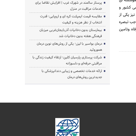
کشوری به صورت موسسه ای
پرستار سالمند در شهرک غرب | افزایش تقاضا برای
می کشور و
خدمات مراقبت در منزل
ری نیز یکی از
مقایسه قیمت ایمپلنت کره ای و اروپایی؛ قدرت
م جامع رفاه وتامین اجتماعی در تاریخ 21/2/1383 و به موجب تبصره
انتخاب از نظر هزینه و کیفیت
فاه وتامین
بیمارستان بدون دخانیات آذربایجان‌غربی میزبان
فرهنگی هفته بدون دخانیات شد
درمان بواسیر با لیزر؛ یکی از روش‌های نوین درمان
هموروئید
شرکت پرستاری پارسیان کلین؛ ارتقاء کیفیت زندگی با
مراقبتی حرفه‌ای و دلسوزانه
ارائه خدمات تخصصی و زیبایی دندانپزشکی با
جدیدترین روش‌های درمان