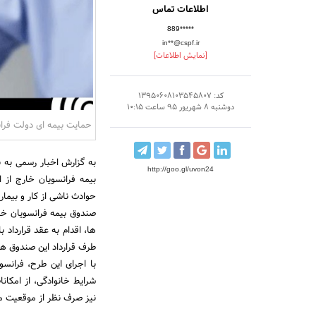
اطلاعات تماس
889*****
in**@cspf.ir
[نمایش اطلاعات]
کد: 13950608103545807
دوشنبه 8 شهریور 95 ساعت 10:15
حمایت بیمه ای دولت فرا
به گزارش اخبار رسمی به ن
http://goo.gl/uvon24
بیمه فرانسویان خارج از 
حوادث ناشی از کار و بیم
صندوق بیمه فرانسویان خا
طرف قرارداد این صندوق ه
با اجرای این طرح، فرانس
شرایط خانوادگی، از امکان
نیز صرف نظر از موقعیت محل