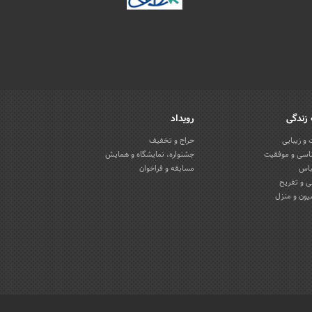
زندگی
رویداد
و زیبایی
حراج و تخفیف
اسی و موفقیت
جشنواره، نمایشگاه و همایش
باس
مسابقه و فراخوان
 و تفریح
یون و منزل