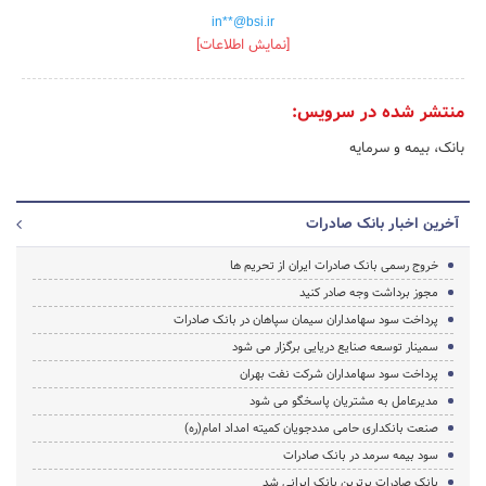
in**@bsi.ir
[نمایش اطلاعات]
منتشر شده در سرویس:
بانک، بیمه و سرمایه
آخرین اخبار بانک صادرات
خروج رسمی بانک صادرات ایران از تحریم ها
مجوز برداشت وجه صادر کنید
پرداخت سود سهامداران سیمان سپاهان در بانک صادرات
سمینار توسعه صنایع دریایی برگزار می شود
پرداخت سود سهامداران شرکت نفت بهران
مدیرعامل به مشتریان پاسخگو می شود
صنعت بانکداری حامی مددجویان کمیته امداد امام(ره)
سود بیمه سرمد در بانک صادرات
بانک صادرات برترین بانک ایرانی شد