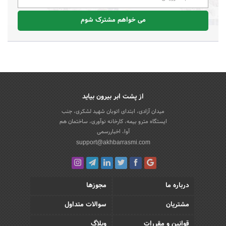
می خواهم مشترک شوم
از پشت ابر بیرون بیاید
میدان آزادی، ابتدای اتوبان شهید لشکری، جنب
ایستگاه مترو بیمه، کارخانه نوآوری، ساختمان هم
آوا، اخباررسمی
support@akhbarrasmi.com
درباره ما
مجوزها
مشتریان
سوالات متداول
قوانین و مقررات
وبلاگ