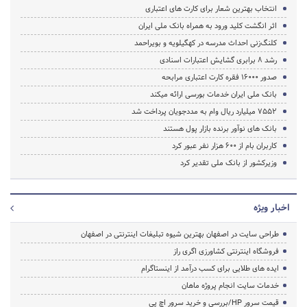
انتخاب بهترین شعار برای کارت های اعتباری
اثر انگشت کلید ورود به همراه بانک ملی ایران
کلنگ‌زنی احداث مدرسه در کهگیلویه و بویراحمد
رشد 8 برابری گشایش اعتبارات اسنادی
صدور 16000 فقره کارت اعتباری مرابحه
بانک ملی ایران خدمات بورسی ارائه می‎کند
7552 میلیارد ریال وام به مددجویان پرداخت شد
بانک های نوآور برنده بازار پول هستند
کاربران بام از 600 هزار نفر عبور کرد
وزیرکشور از بانک ملی تقدیر کرد
اخبار ویژه
طراحی سایت در اصفهان بهترین شیوه تبلیغات اینترنتی در اصفهان
فروشگاه اینترنتی کشاورزی اگری راز
ایده های طلایی برای کسب درآمد از اینستاگرام
خدمات سایت انجام پروژه ماهان
قیمت سرور HP/بررسی و خرید سرور اچ پی