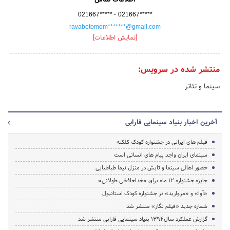
-
021667*****
021667*****
ravabetomom*******@gmail.com
[نمایش اطلاعات]
منتشر شده در سرویس:
سینما و تئاتر
آخرین اخبار بنیاد سینمایی فارابی
فیلم های ایرانی در جشنواره کودک کلکته
سینمای ایران واجد پیام های انسانی است
حضور اهالی سینما و تابش در منزل نیما طباطبایی
جایزه جشنواره 12 ماه برای «خداحافظی طولانی»
«آوا» و «مروارید» در جشنواره کودک استانبول
شماره جدید «فیلم نگار» منتشر شد
گزارش عملکرد سال1394 بنیاد سینمایی فارابی منتشر شد