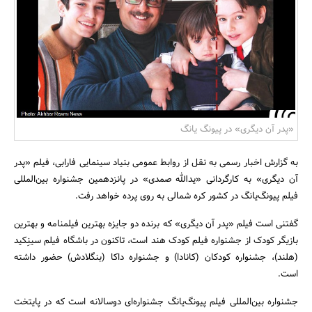
بانک، بیمه و سرمایه
مسکن و ساختمان
«پدر آن دیگری» در پیونگ یانگ
به گزارش اخبار رسمی به نقل از روابط عمومی بنیاد سینمایی فارابی، فیلم «پدر
آن دیگری» به کارگردانی «یدالله صمدی» در پانزدهمین جشنواره بین‌المللی
فیلم پیونگ‌یانگ در کشور کره شمالی به روی پرده خواهد رفت.
گفتنی است فیلم «پدر آن دیگری» که برنده دو جایزه بهترین فیلمنامه و بهترین
بازیگر کودک از جشنواره فیلم کودک هند است، تاکنون در باشگاه فیلم سینِکید
(هلند)، جشنواره کودکان (کانادا) و جشنواره داکا (بنگلادش) حضور داشته
است.
جشنواره بین‌المللی فیلم پیونگ‌یانگ جشنواره‌ای دوسالانه است که در پایتخت