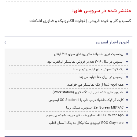
منتشر شده در سرویس های:
کسب و کار و خرده فروشی
|
تجارت الکترونیک و فناوری اطلاعات
آخرین اخبار ایسوس
پرجمعیت ترین خانواده مادربوردهای سری 200 اینتل
ایسوس در سال 2016 هم در فروش نمایشگر ابرقدرت بود
یک کارت صوتی برای ارایه بهترین صدا
ایسوس در ایران خط تولید می زند
همه آنچه شما از یک نمایشگر می خواهید
مادربوردهای اختصاصی ایستگاه کاری (WorkStation)
کارت گرافیک دلخواه درلپ تاپ با XG Station II ایسوس
ZenScreen MB16AC ایسوس، سبک، زیبا
ASUS Router App دستیار همه فن حریف شبکه بی سیم
ROG Claymore کیبوردی مکانیکال به رنگ آسمان قطب