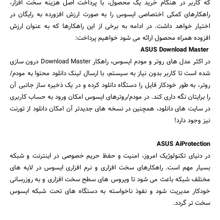
که کاربر در هنگام خرید یک محصول، با پرداخت اصل هزینه سخت افزار،
راهکارهای کمکی اختصاصی ایسوس را به صورت ارزش افزورده به رایگان در
اختیار خواهد داشت. در ادامه به برخی از این راهکارها که به عنوان ارزش
افزوده همراه محصول ارائه می شود خواهیم پرداخت:
ASUS Download Master
در اکثر مدل های روتر و مودم ایسوس، راهکار Download Master درون سازی
شده است تا کاربر بدون نیاز به سیستم، با ارسال لینک دانلود محتوا به مودم/
روتر، به طور خودکار فایل را دستگاه دانلود کرده و در یک ذخیره ساز جانبی آن
را برایتان نگه داری کند. در مودم/روترهای ایسوس امکان ورود به حساب کاربری
در سایت های دانلود، همچنین در نسخه های جدیدتر آن امکان دانلود از تورنت
نیز وجود دارد!
ASUS AiProtection
در دنیای تکنولوژیک امروز، امنیت و حفظ حریم خصوصی در اینترنت و شبکه
جستجو
بسیار مهم است. راهکارهای سخت افزاری و نرم افزاری ایسوس در لایه های
مختلف شبکه باعث می شود تا ویروس های سطح سخت افزاری و به روزرسانی
خودکار مدیریت شود و نفوذ ناخواسته به دستگاه های تحت شبکه ایسوس
سخت تر گردد.