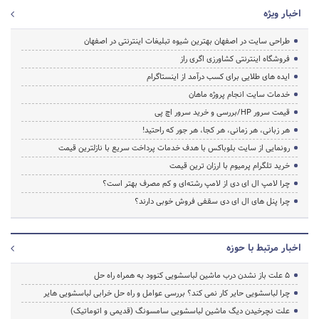
اخبار ویژه
طراحی سایت در اصفهان بهترین شیوه تبلیغات اینترنتی در اصفهان
فروشگاه اینترنتی کشاورزی اگری راز
ایده های طلایی برای کسب درآمد از اینستاگرام
خدمات سایت انجام پروژه ماهان
قیمت سرور HP/بررسی و خرید سرور اچ پی
هر زبانی، هر زمانی، هر کجا، هر جور که راحتید!
رونمایی از سایت بلوباکس با هدف خدمات پرداخت سریع با نازلترین قیمت
خرید تلگرام پرمیوم با ارزان ترین قیمت
چرا لامپ ال ای دی از لامپ رشته‌ای و کم مصرف بهتر است؟
چرا پنل های ال ای دی سقفی فروش خوبی دارند؟
اخبار مرتبط با حوزه
5 علت باز نشدن درب ماشین لباسشویی کنوود به همراه راه حل
چرا لباسشویی حایر کار نمی کند؟ بررسی عوامل و راه حل خرابی لباسشویی هایر
علت نچرخیدن دیگ ماشین لباسشویی سامسونگ (قدیمی و اتوماتیک)