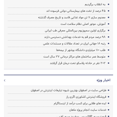
به انقلاب برگردیم
45 درصد از تخت های بیمارستانی دولتی فرسوده اند
معدوم سازی 7 تن مواد غذایی فاسد و تاریخ مصرف گذشته
آموزش، موتور اصلی نظام سلامت است
برگزاری اولین سمپوزیوم بین‌المللی معرفی طب ایرانی
98 درصد مردم قم به خدمات بهداشتی دسترسی دارند
رتبه 18 جهانی ایران در تعداد مقالات و مستندات علمی
طلب ۱۱۰ میلیاردی دانشگاه بوشهر از بیمه‌ها
متوسط عمر ساختمان هاى مراکز درمانى 27 سال است
202 نفر در حادثه پلاسکو تحت درمان قرار گرفتند
اخبار ویژه
طراحی سایت در اصفهان بهترین شیوه تبلیغات اینترنتی در اصفهان
فروشگاه اینترنتی کشاورزی اگری راز
ایده های طلایی برای کسب درآمد از اینستاگرام
خدمات سایت انجام پروژه ماهان
قیمت سرور HP/بررسی و خرید سرور اچ پی