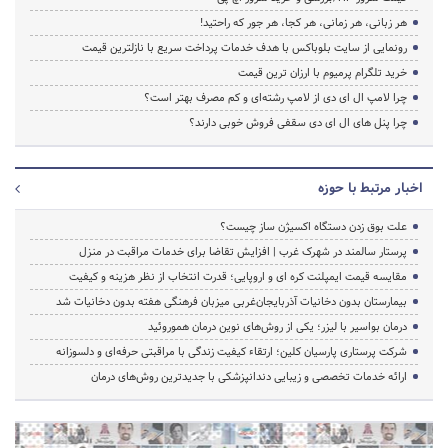
هر زبانی، هر زمانی، هر کجا، هر جور که راحتید!
رونمایی از سایت بلوباکس با هدف خدمات پرداخت سریع با نازلترین قیمت
خرید تلگرام پرمیوم با ارزان ترین قیمت
چرا لامپ ال ای دی از لامپ رشته‌ای و کم مصرف بهتر است؟
چرا پنل های ال ای دی سقفی فروش خوبی دارند؟
اخبار مرتبط با حوزه
علت بوق زدن دستگاه اکسیژن ساز چیست؟
پرستار سالمند در شهرک غرب | افزایش تقاضا برای خدمات مراقبت در منزل
مقایسه قیمت ایمپلنت کره ای و اروپایی؛ قدرت انتخاب از نظر هزینه و کیفیت
بیمارستان بدون دخانیات آذربایجان‌غربی میزبان فرهنگی هفته بدون دخانیات شد
درمان بواسیر با لیزر؛ یکی از روش‌های نوین درمان هموروئید
شرکت پرستاری پارسیان کلین؛ ارتقاء کیفیت زندگی با مراقبتی حرفه‌ای و دلسوزانه
ارائه خدمات تخصصی و زیبایی دندانپزشکی با جدیدترین روش‌های درمان